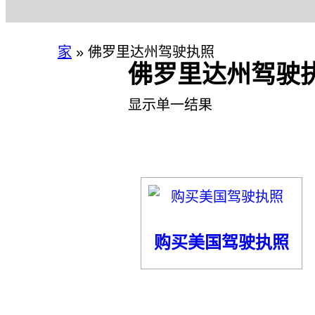
家
»
佛罗里达州驾驶执照
佛罗里达州驾驶
显示单一结果
购买美国驾驶执照