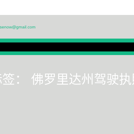
ensenow@gmail.com
关于我们
常问问题
申请表
博客
产品
标签：
佛罗里达州驾驶执