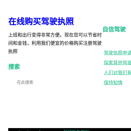
在线购买驾驶执照
自信驾驶
上班和出行变得非常方便。现在您可以节省时
间和金钱，利用我们便宜的价格购买注册驾驶
执照
驾驶执照申
探索其他驾
搜索
人们对我们
搜
保持知情
索