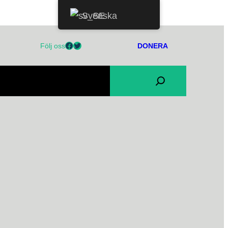
Svenska
Facebook
Twitter
Följ oss
DONERA
PRODUKTER
KONTAKTA OSS
S
INTEGRITETSPOLICY
ö
k