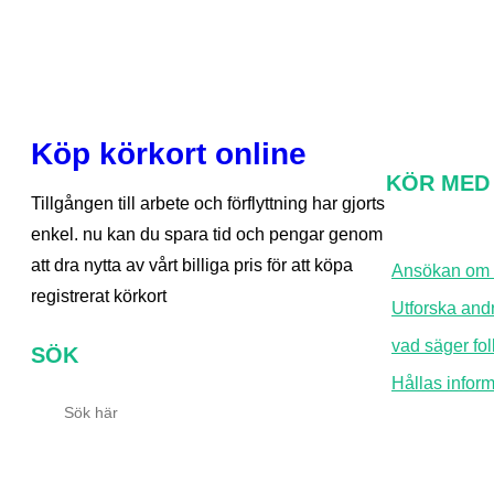
Köp körkort online
KÖR MED
Tillgången till arbete och förflyttning har gjorts
enkel. nu kan du spara tid och pengar genom
att dra nytta av vårt billiga pris för att köpa
Ansökan om 
registrerat körkort
Utforska andr
vad säger fo
SÖK
Hållas infor
S
ö
k