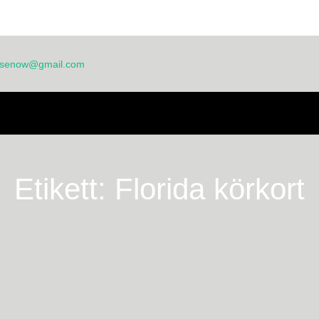
ensenow@gmail.com
EM
OM OSS
FAQ
ANSÖKNINGSBLANKETT
BLOGG
TTNESMÅL
Etikett:
Florida körkort