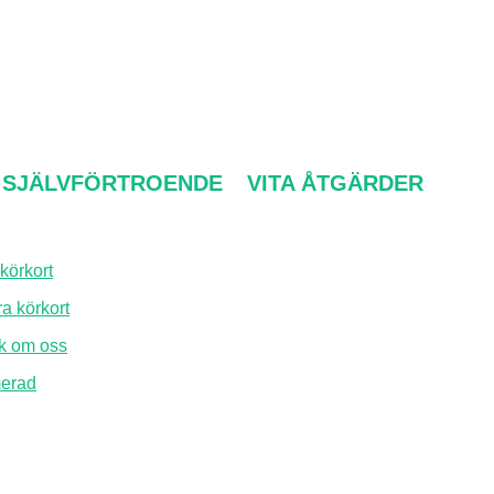
 SJÄLVFÖRTROENDE
VITA ÅTGÄRDER
körkort
Om oss
a körkort
FAQ
lk om oss
Kontakta oss
merad
Integritetspolicy