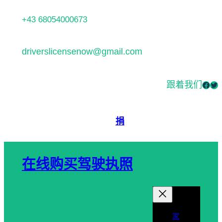
跳
+43 68054000673
至
内
driverslicensenow@gmail.com
容
跟着我们
Facebook
Twitter
捐
在线购买驾驶执照
家