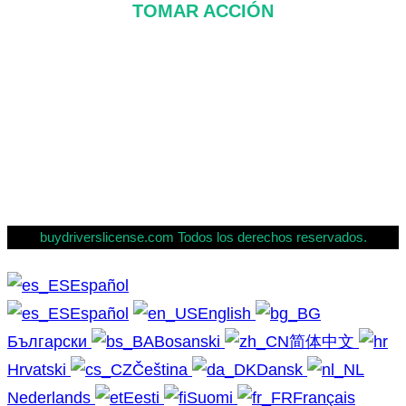
TOMAR ACCIÓN
Sobre nosotros
Preguntas más frecuentes
Contáctenos
política de privacidad
buydriverslicense.com Todos los derechos reservados.
Español
Español
English
Български
Bosanski
简体中文
Hrvatski
Čeština
Dansk
Nederlands
Eesti
Suomi
Français