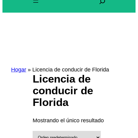
u
s
c
Etiqueta:
Licencia de
a
conducir de Florida
r
Hogar
»
Licencia de conducir de Florida
Licencia de
conducir de
Florida
Mostrando el único resultado