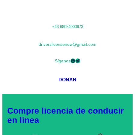
Saltar
+43 68054000673
al
contenido
driverslicensenow@gmail.com
Facebook
Twitter
Síganos
DONAR
Compre licencia de conducir
en línea
B