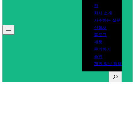
집
회사 소개
자주하는 질문
신청서
블로그
제품
문의하기
증언
개인 정보 정책
찾
다
폴란드 운전 면허증 구
매