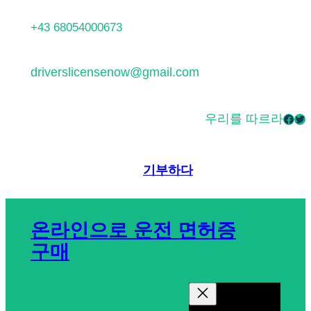
콘
+43 68054000673
텐
츠
driverslicensenow@gmail.com
로
바
우리를 따르라
Facebook
Twitter
로
가
기
기부하다
온라인으로 운전 면허증
구매