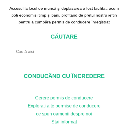
Accesul la locul de muncă și deplasarea a fost facilitat. acum
poți economisi timp și bani, profitând de prețul nostru ieftin
pentru a cumpăra permis de conducere înregistrat
CĂUTARE
C
ă
u
t
CONDUCÂND CU ÎNCREDERE
a
r
Cerere permis de conducere
e
Explorați alte permise de conducere
ce spun oamenii despre noi
Stai informat