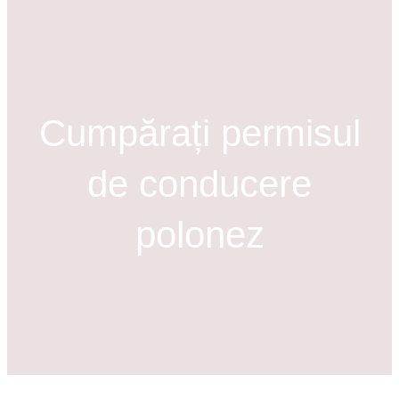
u
t
a
r
e
Cumpărați permisul
de conducere
polonez