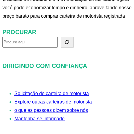
você pode economizar tempo e dinheiro, aproveitando nosso
preço barato para comprar carteira de motorista registrada
PROCURAR
P
r
o
DIRIGINDO COM CONFIANÇA
c
u
r
Solicitação de carteira de motorista
a
Explore outras carteiras de motorista
r
o que as pessoas dizem sobre nós
Mantenha-se informado