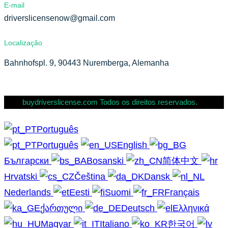
E-mail
driverslicensenow@gmail.com
Localização
Bahnhofspl. 9, 90443 Nuremberga, Alemanha
buydriverslicense.com Todos os direitos reservados.
Português
Português
English
Български
Bosanski
简体中文
Hrvatski
Čeština
Dansk
Nederlands
Eesti
Suomi
Français
ქართული
Deutsch
Ελληνικά
Magyar
Italiano
한국어