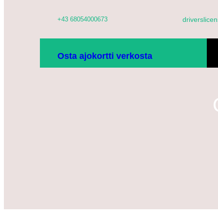
Siirry
+43 68054000673
driverslic
sisältöön
KO
Osta ajokortti verkosta
TO