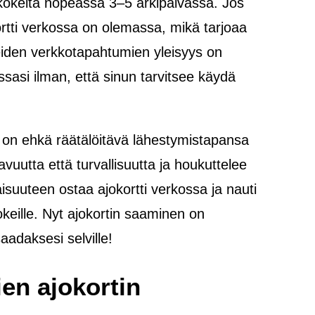
n kokeita nopeassa 3–5 arkipäivässä. Jos
kortti verkossa on olemassa, mikä tarjoaa
peiden verkkotapahtumien yleisyys on
ussasi ilman, että sinun tarvitsee käydä
 on ehkä räätälöitävä lähestymistapansa
vuutta että turvallisuutta ja houkuttelee
aisuuteen ostaa ajokortti verkossa ja nauti
kokeille. Nyt ajokortin saaminen on
aadaksesi selville!
ien ajokortin