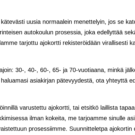
 kätevästi uusia normaalein menettelyin, jos se kat
erinteisen autokoulun prosessia, joka edellyttää se
lamme tarjottu ajokortti rekisteröidään virallisesti k
iajoin: 30-, 40-, 60-, 65- ja 70-vuotiaana, minkä jäl
oja haluamasi asiakirjan pätevyydestä, ota yhteyttä
öinnillä varustettu ajokortti, tai etsitkö laillista ta
kkimisessa ilman kokeita, me tarjoamme sinulle asi
ivaistettuun prosessiimme. Suunnitteletpa ajokortin o