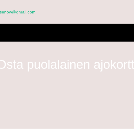
ensenow@gmail.com
TI
MEISTÄ
FAQ
HAKEMUSKAAVAKE
BLOGI
TUOTT
DISTUKSIA
Osta puolalainen ajokortt