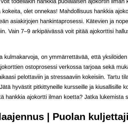
 Voit todellakin hankkia puolalaisen ajokortin ilma
via kokeita, olet onnekas! Mahdollisuus hankkia ajo
keän asiakirjojen hankintaprosessi. Kätevien ja no
in. Vain 7–9 arkipäivässä voit pitää ajokorttisi hall
a kulmakarvoja, on ymmärrettävää, että yksilöiden
 Ajokorttien ostoprosessi verkossa tarjoaa sekä muka
aasi pelottaviin ja stressaaviin kokeisiin. Tartu til
ä hyvästit pitkittyneille kursseille ja kiusallisille 
stä hankkia ajokortti ilman koetta? Jatka lukemista s
laajennus | Puolan kuljettaj