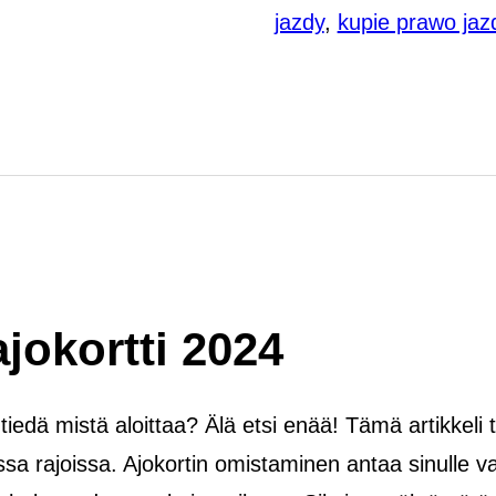
jazdy
,
kupie prawo jaz
jokortti 2024
 tiedä mistä aloittaa? Älä etsi enää! Tämä artikkeli
issa rajoissa. Ajokortin omistaminen antaa sinulle v