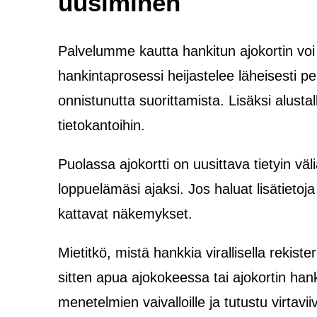
uusiminen
Palvelumme kautta hankitun ajokortin voi
hankintaprosessi heijastelee läheisesti p
onnistunutta suorittamista. Lisäksi alustal
tietokantoihin.
Puolassa ajokortti on uusittava tietyin väl
loppuelämäsi ajaksi. Jos haluat lisätiet
kattavat näkemykset.
Mietitkö, mistä hankkia virallisella rekister
sitten apua ajokokeessa tai ajokortin han
menetelmien vaivalloille ja tutustu virtavi