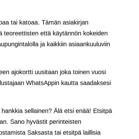
oaa tai katoaa. Tämän asiakirjan
kä teoreettisten että käytännön kokeiden
aupungintalolla ja kaikkiin asiaankuuluviin
keen ajokortti uusitaan joka toinen vuosi
 edustajaan WhatsAppin kautta saadaksesi
paa hankkia sellainen? Älä etsi enää! Etsitpä
an. Sano hyvästit perinteisten
stamista Saksasta tai etsitpä laillisia