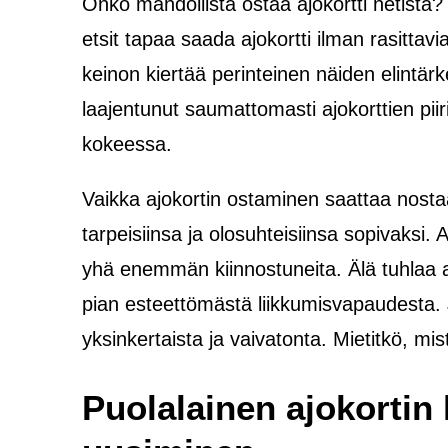
Onko mahdollista ostaa ajokortti netistä?
etsit tapaa saada ajokortti ilman rasitta
keinon kiertää perinteinen näiden elintär
laajentunut saumattomasti ajokorttien piiri
kokeessa.
Vaikka ajokortin ostaminen saattaa nosta
tarpeisiinsa ja olosuhteisiinsa sopivaksi.
yhä enemmän kiinnostuneita. Älä tuhlaa aik
pian esteettömästä liikkumisvapaudesta. Jät
yksinkertaista ja vaivatonta. Mietitkö, mi
Puolalainen ajokortin 