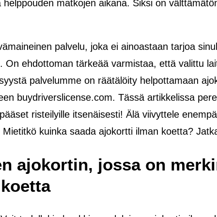
ja helppouden matkojen aikana. Siksi on välttämät
vämaineinen palvelu, joka ei ainoastaan tarjoa sinu
. On ehdottoman tärkeää varmistaa, että valittu la
ä syystä palvelumme on räätälöity helpottamaan ajok
een buydriverslicense.com. Tässä artikkelissa per
 pääset risteilyille itsenäisesti! Älä viivyttele en
! Mietitkö kuinka saada ajokortti ilman koetta? Jatk
n ajokortin, jossa on merkin
 koetta