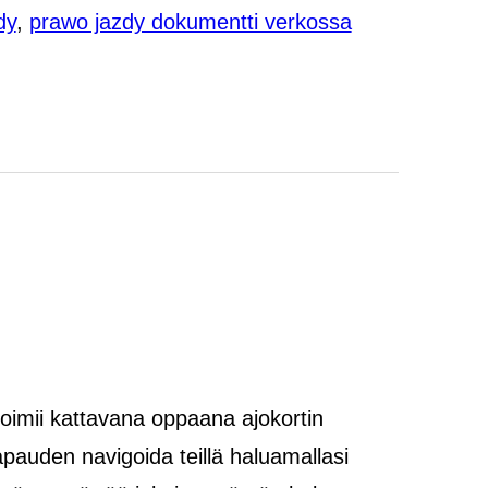
dy
,
prawo jazdy dokumentti verkossa
 toimii kattavana oppaana ajokortin
apauden navigoida teillä haluamallasi