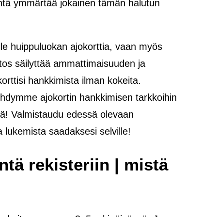
öntä ymmärtää jokainen tämän halutun
lle huippuluokan ajokorttia, vaan myös
itos säilyttää ammattimaisuuden ja
orttisi hankkimista ilman kokeita.
ehdymme ajokortin hankkimisen tarkkoihin
empää! Valmistaudu edessä olevaan
a lukemista saadaksesi selville!
tä rekisteriin | mistä