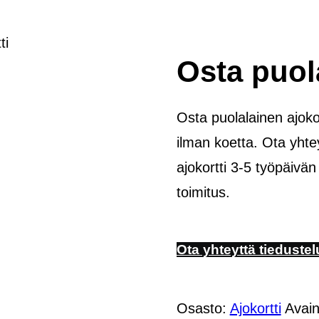
ti
Osta puola
Osta puolalainen ajoko
ilman koetta. Ota yhteyt
ajokortti 3-5 työpäivän
toimitus.
Ota yhteyttä tiedustel
Osasto:
Ajokortti
Avain