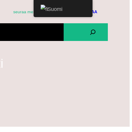
Suomi
Facebook
Twitter
seuraa meitä
LAHJOITTAA
EET
OTA MEIHIN YHTEYTTÄ
H
TIETOSUOJAKÄYTÄNTÖ
a
e
i