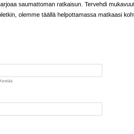
tarjoaa saumattoman ratkaisun. Tervehdi mukavuutt
oletkin, olemme täällä helpottamassa matkaasi koh
Kestää