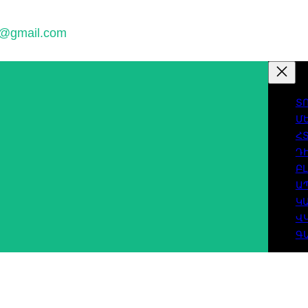
w@gmail.com
Տ
Մ
Հ
Դ
Բ
Ա
Կ
Վ
Գ