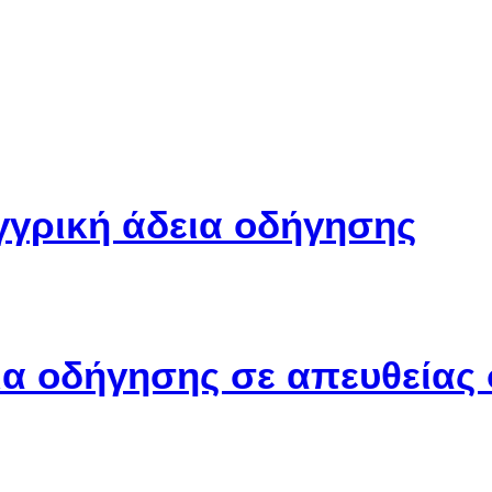
γγρική άδεια οδήγησης
ια οδήγησης σε απευθείας