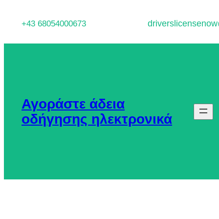
Μετάβαση
driverslicenseno
+43 68054000673
στο
περιεχόμενο
Αγοράστε άδεια
οδήγησης ηλεκτρονικά