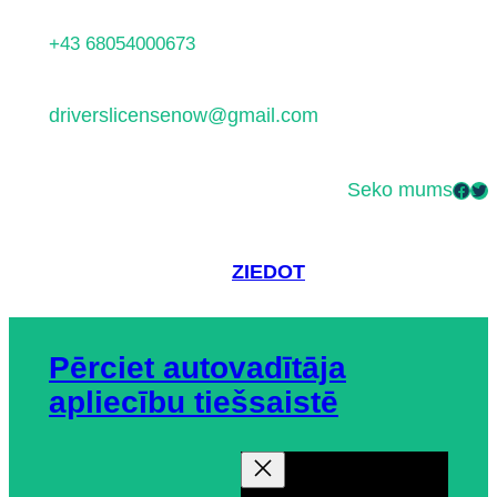
Pāriet
+43 68054000673
uz
saturu
driverslicensenow@gmail.com
Seko mums
Facebook
Twitter
ZIEDOT
Pērciet autovadītāja
apliecību tiešsaistē