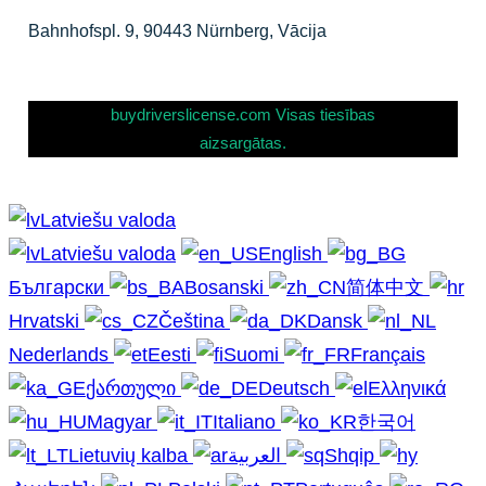
Bahnhofspl. 9, 90443 Nürnberg, Vācija
buydriverslicense.com Visas tiesības
aizsargātas.
Latviešu valoda
Latviešu valoda
English
Български
Bosanski
简体中文
Hrvatski
Čeština
Dansk
Nederlands
Eesti
Suomi
Français
ქართული
Deutsch
Ελληνικά
Magyar
Italiano
한국어
Lietuvių kalba
العربية
Shqip