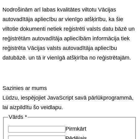
Nodrošinām arī labas kvalitātes viltotu Vācijas
autovadītāja apliecību ar vienīgo atšķirību, ka šie
viltotie dokumenti netiek reģistrēti valsts datu bāzē un
reģistrētām autovadītāja apliecībām informācija tiek
reģistrēta Vācijas valsts autovadītāja apliecību
datubāzē. un tā ir vienīgā atšķirība no reģistrētajām.
Sazinies ar mums
Lūdzu, iespējojiet JavaScript savā pārlūkprogrammā,
lai aizpildītu šo veidlapu.
Vārds
*
Pirmkārt
Pēdējais