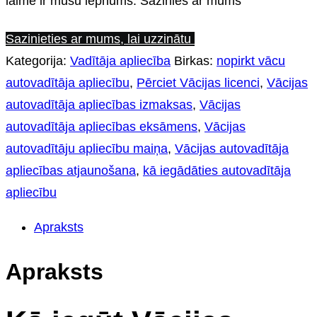
laime ir mūsu lepnums. Sazinies ar mums
Sazinieties ar mums, lai uzzinātu
Kategorija:
Vadītāja apliecība
Birkas:
nopirkt vācu
autovadītāja apliecību
,
Pērciet Vācijas licenci
,
Vācijas
autovadītāja apliecības izmaksas
,
Vācijas
autovadītāja apliecības eksāmens
,
Vācijas
autovadītāju apliecību maiņa
,
Vācijas autovadītāja
apliecības atjaunošana
,
kā iegādāties autovadītāja
apliecību
Apraksts
Apraksts