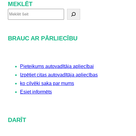
MEKLĒT
M
e
k
BRAUC AR PĀRLIECĪBU
l
ē
t
Pieteikums autovadītāja apliecībai
Izpētiet citas autovadītāja apliecības
ko cilvēki saka par mums
Esiet informēts
DARĪT