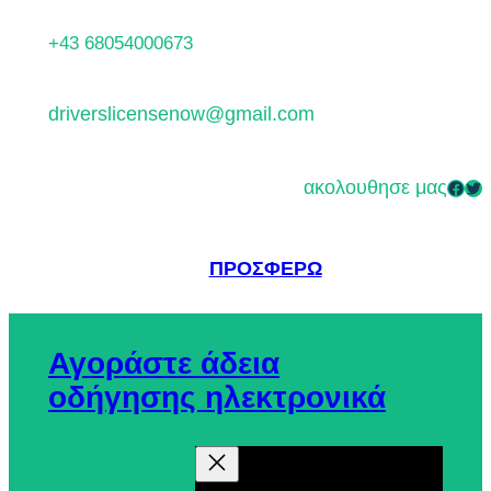
Μετάβαση
+43 68054000673
στο
περιεχόμενο
driverslicensenow@gmail.com
ακολουθησε μας
Facebook
Twitter
ΠΡΟΣΦΈΡΩ
Αγοράστε άδεια
οδήγησης ηλεκτρονικά