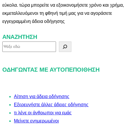
εύκολα. τώρα μπορείτε να εξοικονομήσετε χρόνο και χρήμα,
εκμεταλλευόμενοι τη φθηνή τιμή μας για να αγοράσετε
εγγεγραμμένη άδεια οδήγησης
ΑΝΑΖΉΤΗΣΗ
Α
ν
α
ΟΔΗΓΏΝΤΑΣ ΜΕ ΑΥΤΟΠΕΠΟΊΘΗΣΗ
ζ
ή
τ
Αίτηση για άδεια οδήγησης
η
Εξερευνήστε άλλες άδειες οδήγησης
σ
τι λένε οι άνθρωποι για εμάς
η
Μείνετε ενημερωμένοι