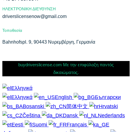
ΗΛΕΚΤΡΟΝΙΚΗ ΔΙΕΥΘΥΝΣΗ
driverslicensenow@gmail.com
Τοποθεσία
Bahnhofspl. 9, 90443 Νυρεμβέργη, Γερμανία
buydriverslicense.com Με την επιφύλαξη παντός
δικαιώματος.
Ελληνικά
Ελληνικά
English
Български
Bosanski
简体中文
Hrvatski
Čeština
Dansk
Nederlands
Eesti
Suomi
Français