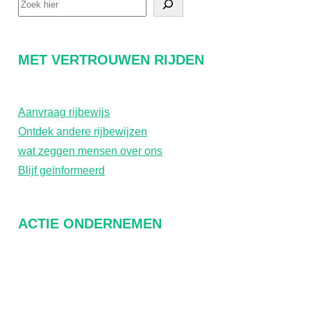
Z
o
e
MET VERTROUWEN RIJDEN
k
o
p
Aanvraag rijbewijs
d
Ontdek andere rijbewijzen
r
wat zeggen mensen over ons
Blijf geïnformeerd
a
c
h
ACTIE ONDERNEMEN
t
Over ons
FAQ