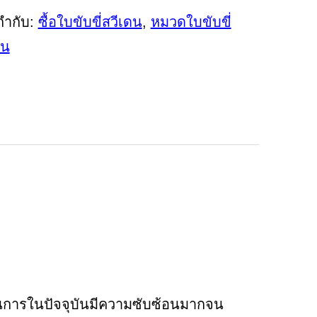
กำกับ:
ซื้อใบขับขี่สวีเดน
,
หมวดใบขับขี่
ดน
วนการในปัจจุบันมีความซับซ้อนมากจน