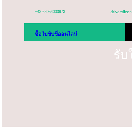
ข้าม
+43 68054000673
driverslic
ไป
ยัง
บ้
ซื้อใบขับขี่ออนไลน์
เนื้อหา
นโ
รับ