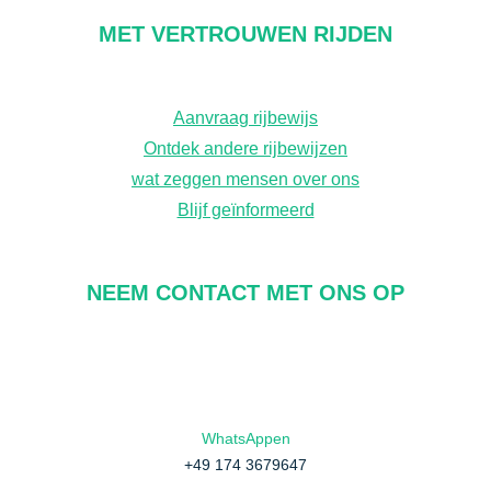
k
MET VERTROUWEN RIJDEN
o
p
Aanvraag rijbewijs
d
Ontdek andere rijbewijzen
r
wat zeggen mensen over ons
a
Blijf geïnformeerd
c
h
NEEM CONTACT MET ONS OP
t
WhatsAppen
+49 174 3679647