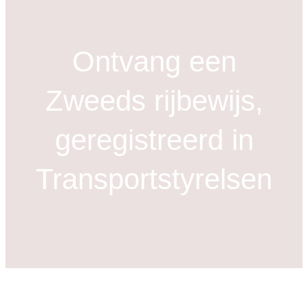
k
o
p
Ontvang een
d
r
Zweeds rijbewijs,
a
c
geregistreerd in
h
Transportstyrelsen
t