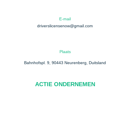
E-mail
driverslicensenow@gmail.com
Plaats
Bahnhofspl. 9, 90443 Neurenberg, Duitsland
ACTIE ONDERNEMEN
Over ons
FAQ
Neem contact met ons op