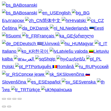
Bosanski
Bosanski
English
Български
简体中文
Hrvatski
Čeština
Dansk
Nederlands
Eesti
Suomi
Français
ქართული
Deutsch
Ελληνικά
Magyar
Italiano
한국어
Latviešu valoda
Lietuvių
kalba
العربية
Shqip
Հայերեն
Polski
Português
Română
Русский
Српски језик
Slovenčina
Slovenščina
Español
Svenska
ไทย
Türkçe
Українська