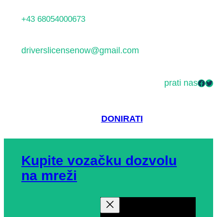
Idi
+43 68054000673
na
sadržaj
driverslicensenow@gmail.com
prati nas
Facebook
Twitter
DONIRATI
Kupite vozačku dozvolu
na mreži