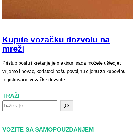
Kupite vozačku dozvolu na
mreži
Pristup poslu i kretanje je olakšan. sada možete uštedjeti
vrijeme i novac, koristeći našu povoljnu cijenu za kupovinu
registrovane vozačke dozvole
TRAŽI
T
r
a
VOZITE SA SAMOPOUZDANJEM
ž