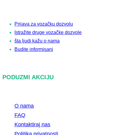
i
Prijava za vozačku dozvolu
Istražite druge vozačke dozvole
šta ljudi kažu o nama
Budite informisani
PODUZMI AKCIJU
O nama
FAQ
Kontaktiraj nas
Politika privatnosti