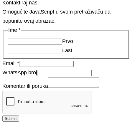
Kontaktiraj nas
Omogućite JavaScript u svom pretraživaču da
popunite ovaj obrazac.
Ime
*
Prvo
Last
Email
*
WhatsApp broj
Komentar ili poruka
Submit