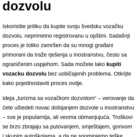
dozvolu
Iskoristite priliku da kupite svoju švedsku vozačku
dozvolu, neprimetno registrovanu u opštini. Sadašnji
proces je toliko zamršen da su mnogi građani
primorani da traže rješenja u inostranstvu, često sa
ograničenim uspjehom. Sada možete lako
kupiti
vozacku dozvolu
bez uobičajenih problema. Otkrijte
kako pojednostaviti proces ovdje.
Ideja „turizma sa vozačkom dozvolom“ – verovanje da
ćete uštedeti novac dobijanjem dozvole u inostranstvu
– sve je popularnija, ali veoma obmanjujuća. Troškovi
se brzo zbrajaju sa putovanjem, smještajem, gorivom
i skupim autoškolama, a da ne spominjemo teške