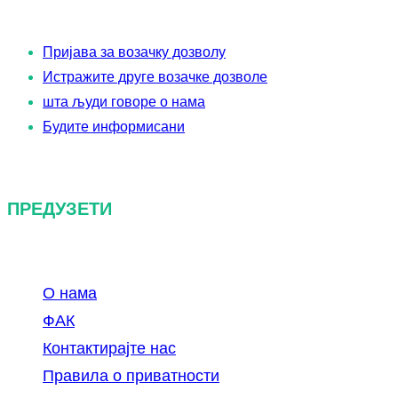
р
а
Пријава за возачку дозволу
г
Истражите друге возачке дозволе
а
шта људи говоре о нама
Будите информисани
ПРЕДУЗЕТИ
О нама
ФАК
Контактирајте нас
Правила о приватности