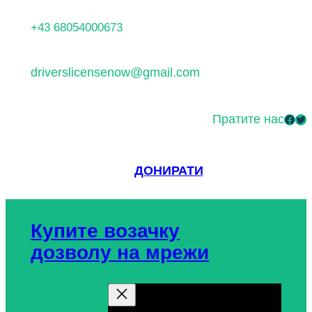
Скочи
+43 68054000673
на
садржај
driverslicensenow@gmail.com
Пратите нас
Facebook
Twitter
ДОНИРАТИ
Купите возачку
дозволу на мрежи