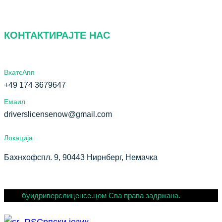
КОНТАКТИРАЈТЕ НАС
ВхатсАпп
+49 174 3679647
Емаил
driverslicensenow@gmail.com
Локација
Бахнхофспл. 9, 90443 Нирнберг, Немачка
буидриверслиценсе.цом Сва права задржана.
Српски језик