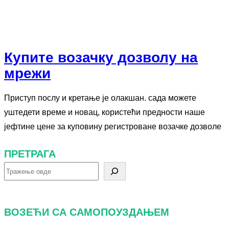
Купите возачку дозволу на
мрежи
Приступ послу и кретање је олакшан. сада можете
уштедети време и новац, користећи предности наше
јефтине цене за куповину регистроване возачке дозволе
ПРЕТРАГА
П
р
е
ВОЗЕЋИ СА САМОПОУЗДАЊЕМ
т