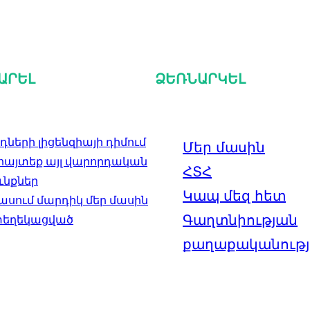
ԱՐԵԼ
ՁԵՌՆԱՐԿԵԼ
ների լիցենզիայի դիմում
Մեր մասին
այտեք այլ վարորդական
ՀՏՀ
ւնքներ
Կապ մեզ հետ
 ասում մարդիկ մեր մասին
Գաղտնիության
տեղեկացված
քաղաքականությ