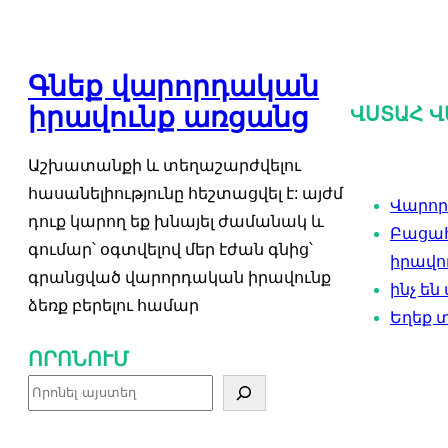
Գնեք վարորդական
իրավունք առցանց
ՎՍՏԱՀ Վ
Աշխատանքի և տեղաշարժվելու
հասանելիությունը հեշտացվել է: այժմ
Վարորդ
դուք կարող եք խնայել ժամանակ և
Բացահ
գումար՝ օգտվելով մեր էժան գնից՝
իրավո
գրանցված վարորդական իրավունք
ինչ են
ձեռք բերելու համար
Եղեք 
ՈՐՈՆՈՒՄ
Ո
ր