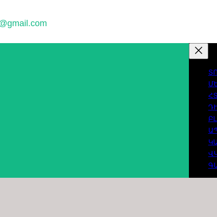
w@gmail.com
Տ
Մ
Հ
Դ
Բ
Ա
Կ
Վ
Գ