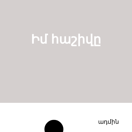
Իմ հաշիվը
ադմին