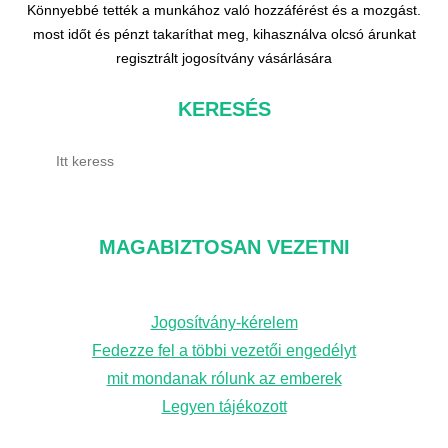
Könnyebbé tették a munkához való hozzáférést és a mozgást.
most időt és pénzt takaríthat meg, kihasználva olcsó árunkat
regisztrált jogosítvány vásárlására
KERESÉS
K
e
r
e
MAGABIZTOSAN VEZETNI
s
é
Jogosítvány-kérelem
s
Fedezze fel a többi vezetői engedélyt
mit mondanak rólunk az emberek
Legyen tájékozott