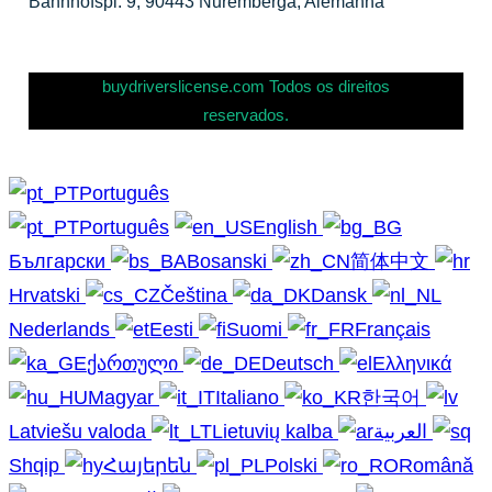
Bahnhofspl. 9, 90443 Nuremberga, Alemanha
buydriverslicense.com Todos os direitos
reservados.
Português
Português
English
Български
Bosanski
简体中文
Hrvatski
Čeština
Dansk
Nederlands
Eesti
Suomi
Français
ქართული
Deutsch
Ελληνικά
Magyar
Italiano
한국어
Latviešu valoda
Lietuvių kalba
العربية
Shqip
Հայերեն
Polski
Română