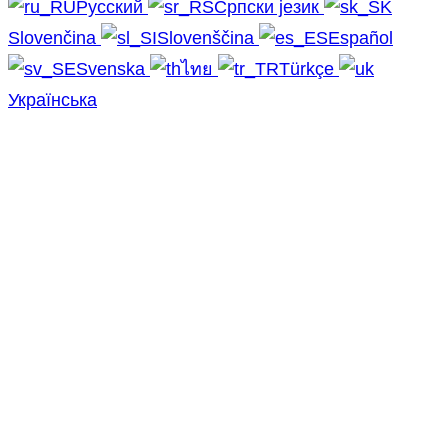
Русский
Српски језик
Slovenčina
Slovenščina
Español
Svenska
ไทย
Türkçe
Українська