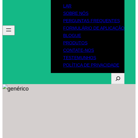
LAR
SOBRE NÓS
PERGUNTAS FREQUENTES
FORMULÁRIO DE APLICAÇÃO
BLOGUE
PRODUTOS
CONTATE-NOS
TESTEMUNHOS
POLÍTICA DE PRIVACIDADE
P
r
o
c
u
r
a