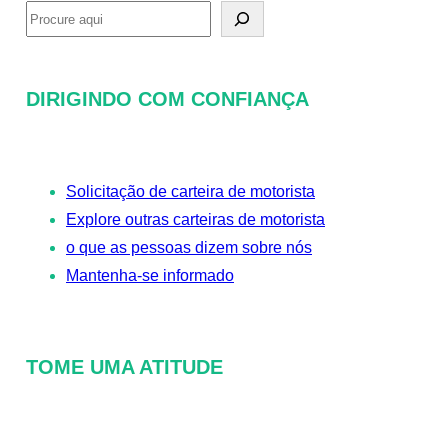
P
r
o
DIRIGINDO COM CONFIANÇA
c
u
r
Solicitação de carteira de motorista
a
Explore outras carteiras de motorista
r
o que as pessoas dizem sobre nós
Mantenha-se informado
TOME UMA ATITUDE