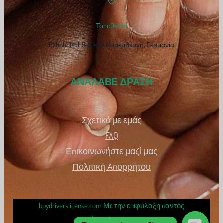
Τοποθεσία
Bahnhofspl. 9, 90443 Νυρεμβέργη, Γερμανία
ΑΝΑΛΑΒΕ ΔΡΑΣΗ
Σχετικά με εμάς
FAQ
Επικοινωνήστε μαζί μας
Πολιτική Απορρήτου
buydriverslicense.com Με την επιφύλαξη παντός
δικαιώματος.