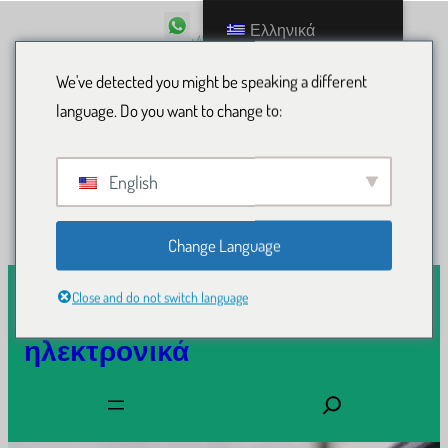
Μετάβαση
Ελληνικά
+43 68054000673
στο
περιεχόμενο
We've detected you might be speaking a different
driverslicensenow@gmail.com
language. Do you want to change to:
Facebook
Twitter
ακολουθησε μας
English
ΠΡΟΣΦΈΡΩ
Change Language
Close and do not switch language
Αγοράστε άδεια οδήγησης
ηλεκτρονικά
Α
ν