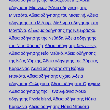
οδήγησης Μίσιγκαν
,
Άδεια οδήγησης της
Μινεσότα
,
Άδεια οδήγησης του Μισισιπή
,
Άδεια
οδήγησης του Μιζούρι
,
Δίπλωμα οδήγησης στη
Μοντάνα
,
Δίπλωμα οδήγησης της Νεμπράσκα
,
Άδεια οδήγησης της Νεβάδα
,
Άδεια οδήγησης
του Νιού Χάμσαϊρ
,
Άδεια οδήγησης New Jersey
,
Άδεια οδήγησης Νέο Μεξικό
,
Άδεια οδήγησης
της Νέας Υόρκης
,
Άδεια οδήγησης της Βόρειας
Καρολίνας
,
Άδεια οδήγησης στη Βόρεια
Ντακότα
,
Άδεια οδήγησης Οχάιο
,
Άδεια
οδήγησης Οκλαχόμα
,
Άδεια οδήγησης Όρεγκον
,
Άδεια οδήγησης της Πενσυλβάνια
,
Άδεια
οδήγησης Rhode Island
,
Άδεια οδήγησης Νότια
Καρολίνα
,
Άδεια οδήγησης Νότια Ντακότα
,