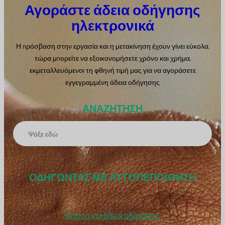
Αγοράστε άδεια οδήγησης
ηλεκτρονικά
Η πρόσβαση στην εργασία και η μετακίνηση έχουν γίνει εύκολα.
τώρα μπορείτε να εξοικονομήσετε χρόνο και χρήμα,
εκμεταλλευόμενοι τη φθηνή τιμή μας για να αγοράσετε
εγγεγραμμένη άδεια οδήγησης
ΑΝΑΖΉΤΗΣΗ
Α
ν
α
ζ
ΟΔΗΓΏΝΤΑΣ ΜΕ ΑΥΤΟΠΕΠΟΊΘΗΣΗ
ή
τ
Αίτηση για άδεια οδήγησης
η