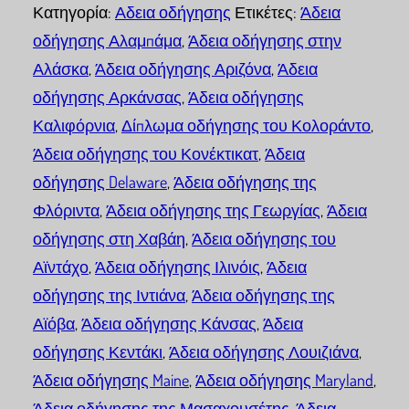
Κατηγορία:
Αδεια οδήγησης
Ετικέτες:
Άδεια
οδήγησης Αλαμπάμα
,
Άδεια οδήγησης στην
Αλάσκα
,
Άδεια οδήγησης Αριζόνα
,
Άδεια
οδήγησης Αρκάνσας
,
Άδεια οδήγησης
Καλιφόρνια
,
Δίπλωμα οδήγησης του Κολοράντο
,
Άδεια οδήγησης του Κονέκτικατ
,
Άδεια
οδήγησης Delaware
,
Άδεια οδήγησης της
Φλόριντα
,
Άδεια οδήγησης της Γεωργίας
,
Άδεια
οδήγησης στη Χαβάη
,
Άδεια οδήγησης του
Αϊντάχο
,
Άδεια οδήγησης Ιλινόις
,
Άδεια
οδήγησης της Ιντιάνα
,
Άδεια οδήγησης της
Αϊόβα
,
Άδεια οδήγησης Κάνσας
,
Άδεια
οδήγησης Κεντάκι
,
Άδεια οδήγησης Λουιζιάνα
,
Άδεια οδήγησης Maine
,
Άδεια οδήγησης Maryland
,
Άδεια οδήγησης της Μασαχουσέτης
,
Άδεια