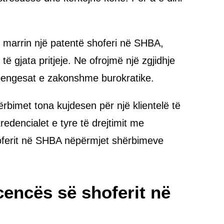
ë marrin një patentë shoferi në SHBA,
ë gjata pritjeje. Ne ofrojmë një zgjidhje
 pengesat e zakonshme burokratike.
bimet tona kujdesen për një klientelë të
redencialet e tyre të drejtimit me
shoferit në SHBA nëpërmjet shërbimeve
icencës së shoferit në