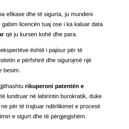
a efikase dhe të sigurta, ju mundeni
gabim licencën tuaj ose i ka kaluar data
ar
që ju kursen kohë dhe para.
ekspertëve është i pajisur për të
itetin e përfshirë dhe sigurojmë një
me besim.
gjithashtu
rikuperoni patentën e
ë lundruar në labirintin burokratik, duke
 ne për të trajtuar ndërlikimet e procesit
imin e sigurt dhe të përgjegjshëm.