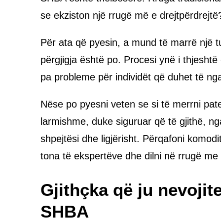
se ekziston një rrugë më e drejtpërdrejt
Për ata që pyesin, a mund të marrë një t
përgjigja është po. Procesi ynë i thjeshtë
pa probleme për individët që duhet të n
Nëse po pyesni veten se si të merrni pat
larmishme, duke siguruar që të gjithë, nga
shpejtësi dhe ligjërisht. Përqafoni komod
tona të ekspertëve dhe dilni në rrugë me
Gjithçka që ju nevojite
SHBA