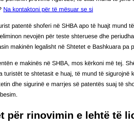
ë?
Na kontaktoni për të mësuar se si
urist patentë shoferi në SHBA apo të huajt mund t
 eliminon nevojën për teste shteruese dhe periudha t
gasin makinën legalisht në Shtetet e Bashkuara pa
entën e makinës në SHBA, mos kërkoni më tej. Shër
 turistët te shtetasit e huaj, të mund të sigurojnë k
itetin dhe sigurinë e marrjes së patentës suaj të 
 besim.
t për rinovimin e lehtë të l