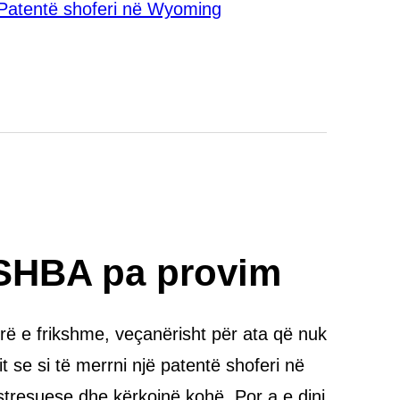
Patentë shoferi në Wyoming
ë SHBA pa provim
rë e frikshme, veçanërisht për ata që nuk
t se si të merrni një patentë shoferi në
stresuese dhe kërkojnë kohë. Por a e dini