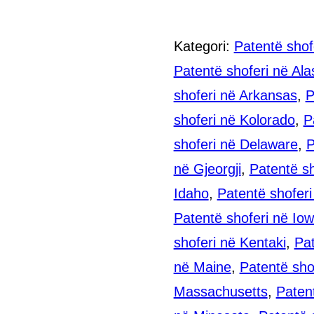
Kategori:
Patentë shof
Patentë shoferi në Ala
shoferi në Arkansas
,
P
shoferi në Kolorado
,
P
shoferi në Delaware
,
P
në Gjeorgji
,
Patentë sh
Idaho
,
Patentë shoferi 
Patentë shoferi në Io
shoferi në Kentaki
,
Pat
në Maine
,
Patentë sho
Massachusetts
,
Paten