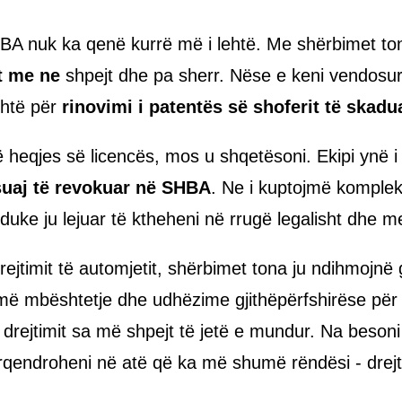
SHBA nuk ka qenë kurrë më i lehtë. Me shërbimet ton
t me ne
shpejt dhe pa sherr. Nëse e keni vendosur 
shtë për
rinovimi i patentës së shoferit të skadu
ë heqjes së licencës, mos u shqetësoni. Ekipi ynë i 
suaj të revokuar në SHBA
. Ne i kuptojmë kompleks
 duke ju lejuar të ktheheni në rrugë legalisht dhe 
rejtimit të automjetit, shërbimet tona ju ndihmojnë 
më mbështetje dhe udhëzime gjithëpërfshirëse për t
 të drejtimit sa më shpejt të jetë e mundur. Na besoni
rqendroheni në atë që ka më shumë rëndësi - drejt