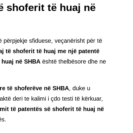
 shoferit të huaj në
 përpjekje sfiduese, veçanërisht për të
j të shoferit të huaj me një patentë
ë huaj në SHBA
është thelbësore dhe ne
re të shoferëve në SHBA
, duke u
të deri te kalimi i çdo testi të kërkuar,
it të patentës së shoferit të huaj në
ës.