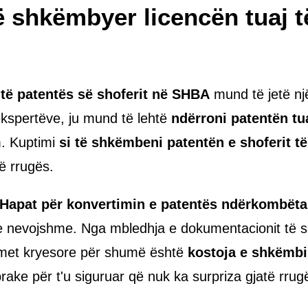
ë shkëmbyer licencën tuaj të
të patentës së shoferit në SHBA
mund të jetë një
ekspertëve, ju mund të lehtë
ndërroni patentën tua
. Kuptimi
si të shkëmbeni patentën e shoferit t
ë rrugës.
Hapat për konvertimin e patentës ndërkombëta
 e nevojshme. Nga mbledhja e dokumentacionit të sak
simet kryesore për shumë është
kostoja e shkëmbim
ake për t'u siguruar që nuk ka surpriza gjatë rrug