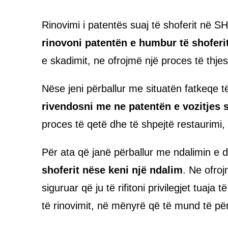
Rinovimi i patentës suaj të shoferit në 
rinovoni patentën e humbur të shoferi
e skadimit, ne ofrojmë një proces të thje
Nëse jeni përballur me situatën fatkeqe t
rivendosni me ne patentën e vozitjes 
proces të qetë dhe të shpejtë restaurimi,
Për ata që janë përballur me ndalimin e d
shoferit nëse keni një ndalim
. Ne ofroj
siguruar që ju të rifitoni privilegjet tuaja
të rinovimit, në mënyrë që të mund të pë