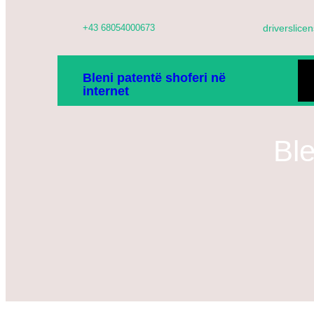
Hidhu
+43 68054000673
driverslic
te
lënda
SH
Bleni patentë shoferi në
internet
D
Bl