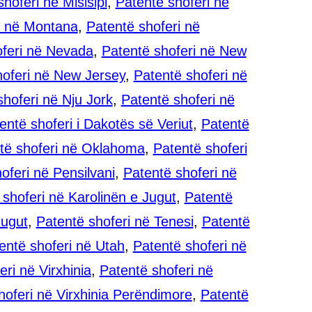
hoferi në Misisipi
,
Patentë shoferi në
i në Montana
,
Patentë shoferi në
oferi në Nevada
,
Patentë shoferi në New
hoferi në New Jersey
,
Patentë shoferi në
shoferi në Nju Jork
,
Patentë shoferi në
entë shoferi i Dakotës së Veriut
,
Patentë
të shoferi në Oklahoma
,
Patentë shoferi
oferi në Pensilvani
,
Patentë shoferi në
 shoferi në Karolinën e Jugut
,
Patentë
Jugut
,
Patentë shoferi në Tenesi
,
Patentë
entë shoferi në Utah
,
Patentë shoferi në
ri në Virxhinia
,
Patentë shoferi në
hoferi në Virxhinia Perëndimore
,
Patentë