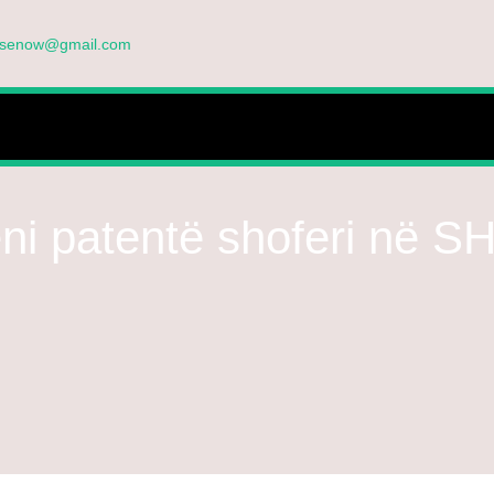
ensenow@gmail.com
TËPI
RRETH NESH
FAQ
FORMULARI I APLIKIMIT
BLOG
ËSHMITË
eni patentë shoferi në S