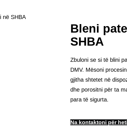
ri në SHBA
Bleni pate
SHBA
Zbuloni se si të blini
DMV. Mësoni procesin, 
gjitha shtetet në disp
dhe porositni për ta m
para të sigurta.
Na kontaktoni për he