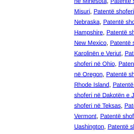
në Minesota
,
Patentë s
Misuri
,
Patentë shofer
Nebraska
,
Patentë sh
Hampshire
,
Patentë s
New Mexico
,
Patentë 
Karolinën e Veriut
,
Pat
shoferi në Ohio
,
Paten
në Oregon
,
Patentë sh
Rhode Island
,
Patentë
shoferi në Dakotën e 
shoferi në Teksas
,
Pat
Vermont
,
Patentë shofe
Uashington
,
Patentë s