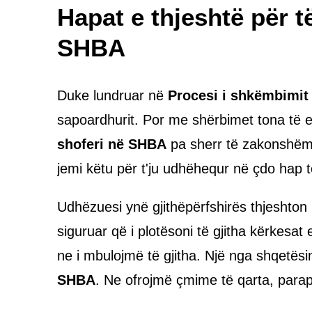
Hapat e thjeshtë për t
SHBA
Duke lundruar në
Procesi i shkëmbimit 
sapoardhurit. Por me shërbimet tona të 
shoferi në SHBA
pa sherr të zakonshëm
jemi këtu për t'ju udhëhequr në çdo hap t
Udhëzuesi ynë gjithëpërfshirës thjeshton
siguruar që i plotësoni të gjitha kërkesat
ne i mbulojmë të gjitha. Një nga shqetë
SHBA
. Ne ofrojmë çmime të qarta, parapr