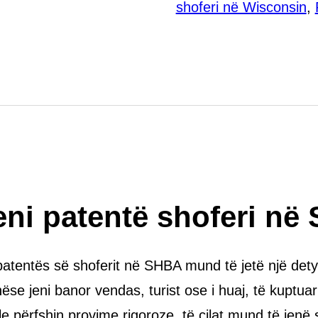
shoferi në Wisconsin
,
leni patentë shoferi n
patentës së shoferit në SHBA mund të jetë një dety
se jeni banor vendas, turist ose i huaj, të kuptuari
 përfshin provime rigoroze, të cilat mund të jenë 