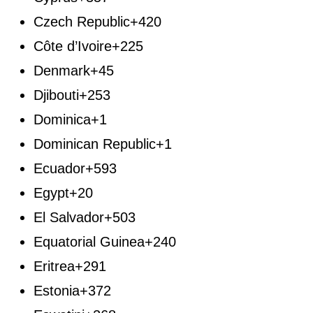
Czech Republic
+420
Côte d’Ivoire
+225
Denmark
+45
Djibouti
+253
Dominica
+1
Dominican Republic
+1
Ecuador
+593
Egypt
+20
El Salvador
+503
Equatorial Guinea
+240
Eritrea
+291
Estonia
+372