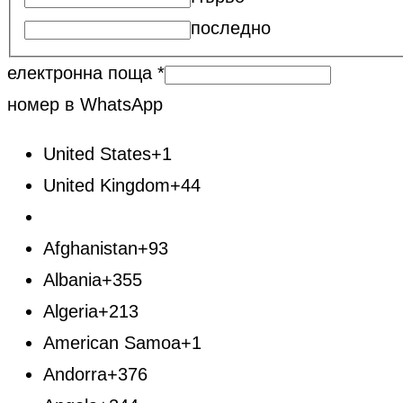
последно
електронна поща
*
номер в WhatsApp
United States
+1
United Kingdom
+44
Afghanistan
+93
Albania
+355
Algeria
+213
American Samoa
+1
Andorra
+376