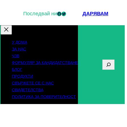
Последвай ни
Facebook
Twitter
ДАРЯВАМ
У ДОМА
ЗА НАС
ЧЗВ
ФОРМУЛЯР ЗА КАНДИДАТСТВАНЕ
Т
БЛОГ
ъ
ПРОДУКТИ
СВЪРЖЕТЕ СЕ С НАС
р
СВИДЕТЕЛСТВА
с
ПОЛИТИКА ЗА ПОВЕРИТЕЛНОСТ
е
н
е