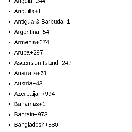
Angola
+244
Anguilla
+1
Antigua & Barbuda
+1
Argentina
+54
Armenia
+374
Aruba
+297
Ascension Island
+247
Australia
+61
Austria
+43
Azerbaijan
+994
Bahamas
+1
Bahrain
+973
Bangladesh
+880