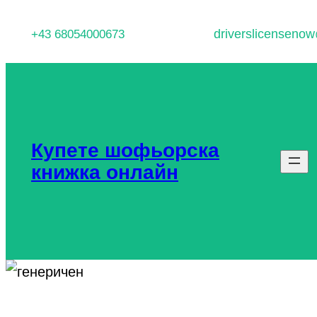
Към
driverslicenseno
+43 68054000673
съдържанието
Купете шофьорска
книжка онлайн