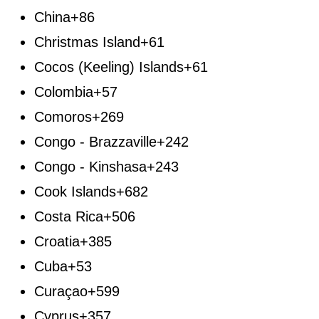
China
+86
Christmas Island
+61
Cocos (Keeling) Islands
+61
Colombia
+57
Comoros
+269
Congo - Brazzaville
+242
Congo - Kinshasa
+243
Cook Islands
+682
Costa Rica
+506
Croatia
+385
Cuba
+53
Curaçao
+599
Cyprus
+357