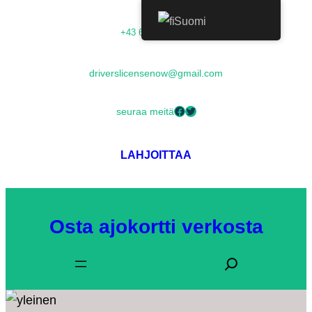
Suomi
+43 68054000673
driverslicensenow@gmail.com
seuraa meitä
LAHJOITTAA
Osta ajokortti verkosta