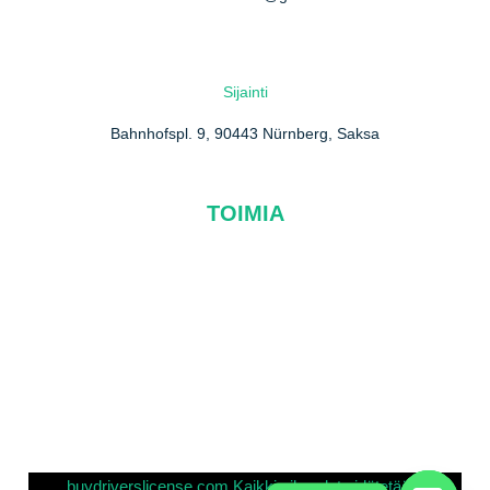
Sijainti
Bahnhofspl. 9, 90443 Nürnberg, Saksa
TOIMIA
Meistä
FAQ
Ota meihin yhteyttä
Tietosuojakäytäntö
buydriverslicense.com Kaikki oikeudet pidätetään.