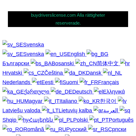
buydriverslicense.com Alla rättigheter
reserverade.
Svenska
Svenska
English
Български
Bosanski
简体中文
Hrvatski
Čeština
Dansk
Nederlands
Eesti
Suomi
Français
ქართული
Deutsch
Ελληνικά
Magyar
Italiano
한국어
Latviešu valoda
Lietuvių kalba
العربية
Shqip
Հայերեն
Polski
Português
Română
Русский
Српски