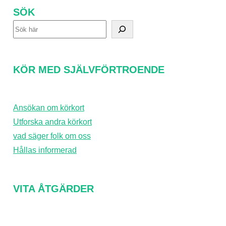
SÖK
S
ö
k
KÖR MED SJÄLVFÖRTROENDE
Ansökan om körkort
Utforska andra körkort
vad säger folk om oss
Hållas informerad
VITA ÅTGÄRDER