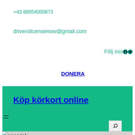
Hoppa
+43 68054000673
till
innehåll
driverslicensenow@gmail.com
Följ oss
Facebook
Twitter
DONERA
Köp körkort online
S
ö