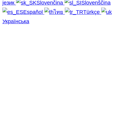
језик
Slovenčina
Slovenščina
Español
ไทย
Türkçe
Українська