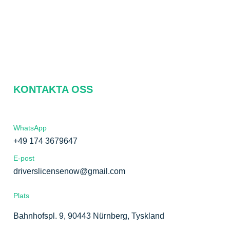
Om oss
FAQ
Kontakta oss
Integritetspolicy
KONTAKTA OSS
WhatsApp
+49 174 3679647
E-post
driverslicensenow@gmail.com
Plats
Bahnhofspl. 9, 90443 Nürnberg, Tyskland