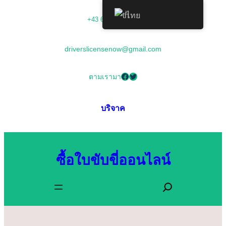
ข้าม
ไทย
+43 68054000673
ไป
ยัง
driverslicensenow@gmail.com
เนื้อหา
Facebook
Twitter
ตามเรามา
บริจาค
ซื้อใบขับขี่ออนไลน์
ค้
น
ห