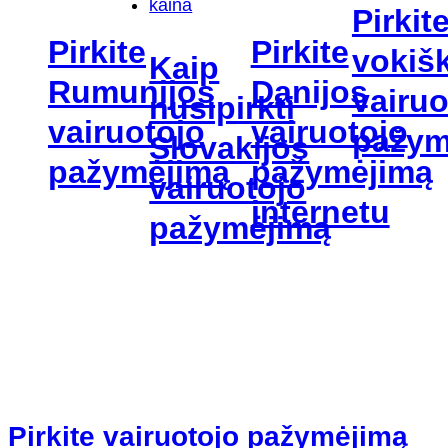
Pirkit
Pirkite
Pirkite
vokiš
Kaip
Rumunijos
Danijos
vairuo
nusipirkti
vairuotojo
vairuotojo
pažym
Slovakijos
pažymėjimą
pažymėjimą
vairuotojo
internetu
pažymėjimą
Pirkite vairuotojo pažymėjimą