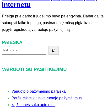
internetu
Prieiga prie darbo ir judėjimo buvo palengvinta. Dabar galite
sutaupyti laiko ir pinigų, pasinaudoję mūsų pigia kaina ir
įsigyti registruotą vairuotojo pažymėjimą
PAIEŠKA
P
a
i
VAIRUOTI SU PASITIKĖJIMU
e
š
k
Vairuotojo pažymėjimo paraiška
a
Peržiūrėkite kitus vairuotojo pažymėjimus
ką žmonės sako apie mus