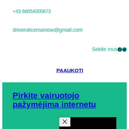
Eiti
+43 68054000673
prie
turinio
driverslicensenow@gmail.com
Sekite mus
Facebook
Twitter
PAAUKOTI
Pirkite vairuotojo
pažymėjimą internetu