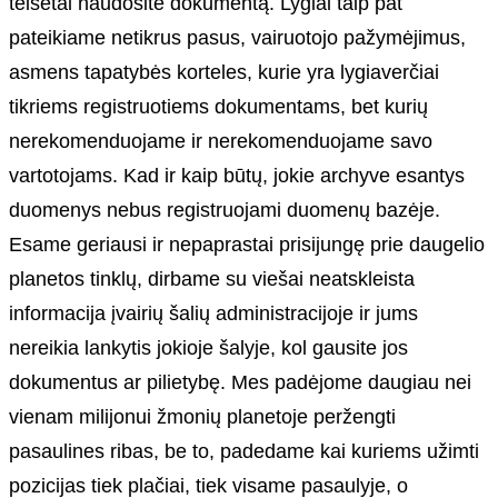
teisėtai naudosite dokumentą. Lygiai taip pat
pateikiame netikrus pasus, vairuotojo pažymėjimus,
asmens tapatybės korteles, kurie yra lygiaverčiai
tikriems registruotiems dokumentams, bet kurių
nerekomenduojame ir nerekomenduojame savo
vartotojams. Kad ir kaip būtų, jokie archyve esantys
duomenys nebus registruojami duomenų bazėje.
Esame geriausi ir nepaprastai prisijungę prie daugelio
planetos tinklų, dirbame su viešai neatskleista
informacija įvairių šalių administracijoje ir jums
nereikia lankytis jokioje šalyje, kol gausite jos
dokumentus ar pilietybę. Mes padėjome daugiau nei
vienam milijonui žmonių planetoje peržengti
pasaulines ribas, be to, padedame kai kuriems užimti
pozicijas tiek plačiai, tiek visame pasaulyje, o