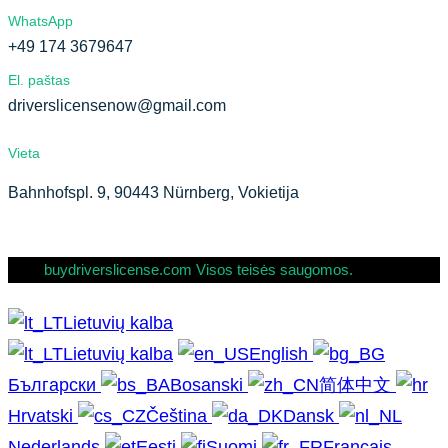
WhatsApp
+49 174 3679647
El. paštas
driverslicensenow@gmail.com
Vieta
Bahnhofspl. 9, 90443 Nürnberg, Vokietija
buydriverslicense.com Visos teisės saugomos.
Lietuvių kalba
Lietuvių kalba
English
Български
Bosanski
简体中文
Hrvatski
Čeština
Dansk
Nederlands
Eesti
Suomi
Français