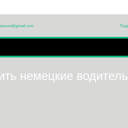
ensenow@gmail.com
Под
ОМ
О НАС
ЧАСТО ЗАДАВАЕМЫЕ ВОПРОСЫ
ФОРМА ЗА
ЯЗАТЬСЯ С НАМИ
СВИДЕТЕЛЬСТВА
ПОЛИ
ить немецкие водитель