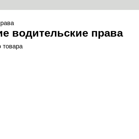
права
ие водительские права
 товара