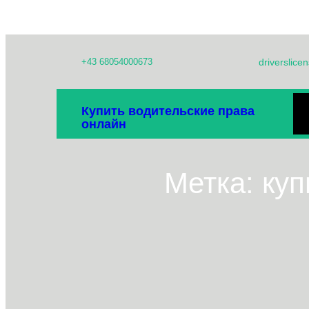
Перейти
+43 68054000673
driverslic
к
содержимому
Д
Купить водительские права
онлайн
СВ
Метка:
куп