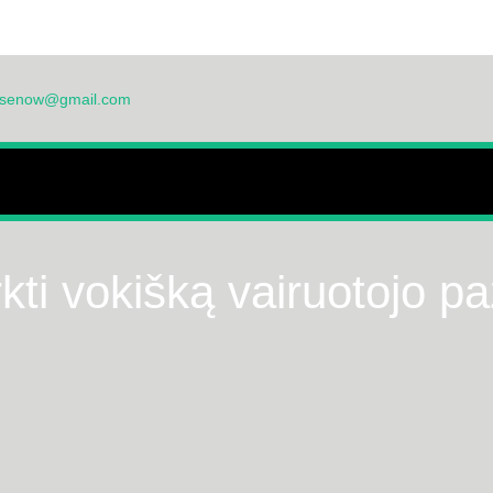
ensenow@gmail.com
MAI
APIE MUS
DUK
PRAŠYMO FORMA
DIENORAŠTIS
PROD
UDIJIMAI
rkti vokišką vairuotojo 