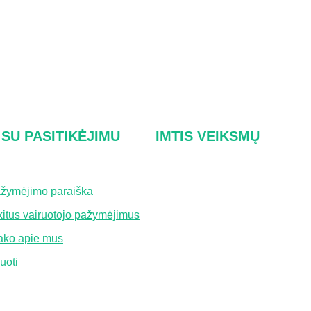
 SU PASITIKĖJIMU
IMTIS VEIKSMŲ
ažymėjimo paraiška
Apie mus
 kitus vairuotojo pažymėjimus
DUK
ako apie mus
Susisiekite su mumis
uoti
Privatumo politika