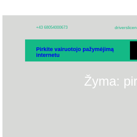
Eiti
+43 68054000673
driverslic
prie
turinio
NA
Pirkite vairuotojo pažymėjimą
internetu
LI
Žyma:
pi