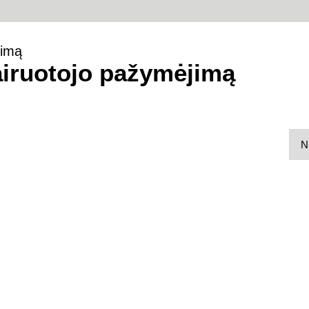
jimą
vairuotojo pažymėjimą