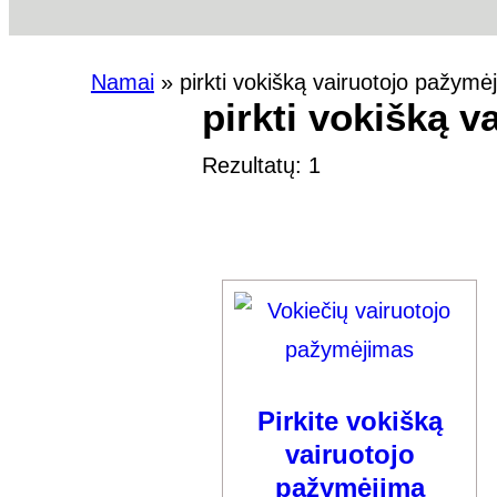
Namai
»
pirkti vokišką vairuotojo pažymė
pirkti vokišką 
Rezultatų: 1
Pirkite vokišką
vairuotojo
pažymėjimą