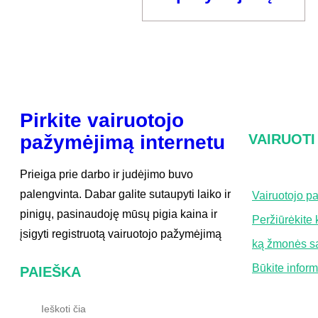
Pirkite vairuotojo
pažymėjimą internetu
VAIRUOTI
Prieiga prie darbo ir judėjimo buvo
palengvinta. Dabar galite sutaupyti laiko ir
Vairuotojo p
pinigų, pasinaudoję mūsų pigia kaina ir
Peržiūrėkite
įsigyti registruotą vairuotojo pažymėjimą
ką žmonės s
Būkite inform
PAIEŠKA
P