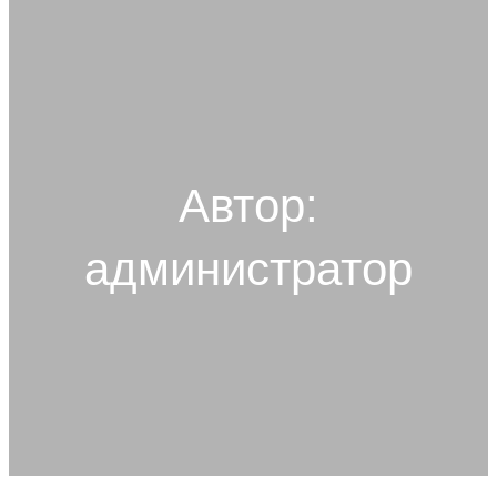
и
с
к
Автор:
администратор