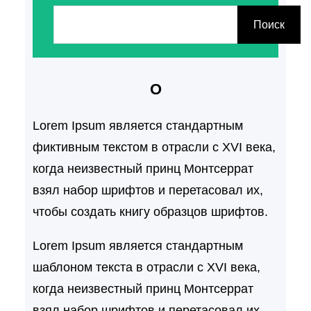
П
о
Поиск
и
с
О
к
Lorem Ipsum является стандартным
фиктивным текстом в отрасли с XVI века,
когда неизвестный принц Монтсеррат
взял набор шрифтов и перетасовал их,
чтобы создать книгу образцов шрифтов.
Lorem Ipsum является стандартным
шаблоном текста в отрасли с XVI века,
когда неизвестный принц Монтсеррат
взял набор шрифтов и перетасовал их,