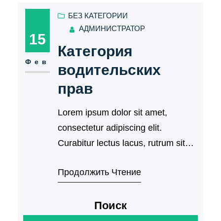
БЕЗ КАТЕГОРИИ
АДМИНИСТРАТОР
15
Категория
Фев
водительских
прав
Lorem ipsum dolor sit amet,
consectetur adipiscing elit.
Curabitur lectus lacus, rutrum sit
amet Placerat et, bibendum nec
Продолжить Чтение
mauris. Дуис…
Поиск