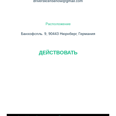
driverslicensenow@gmail.com
Расположение
Банхофспль. 9, 90443 Нюрнберг, Германия
ДЕЙСТВОВАТЬ
О нас
Часто задаваемые вопросы
Связаться с нами
политика конфиденциальности