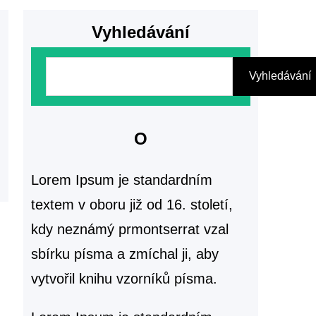
í
Vyhledávání
H
Vyhledávání
l
e
d
O
a
Lorem Ipsum je standardním
t
textem v oboru již od 16. století,
kdy neznámý prmontserrat vzal
sbírku písma a zmíchal ji, aby
vytvořil knihu vzorníků písma.