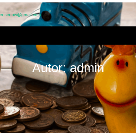
licensenow@gmail.com
OMOV
O NÁS
FAQ
PŘIHLÁŠKA
BLOG
PRODUKTY
KO
SADY OCHRANY OSOBNÍCH ÚDAJŮ
Autor:
admin