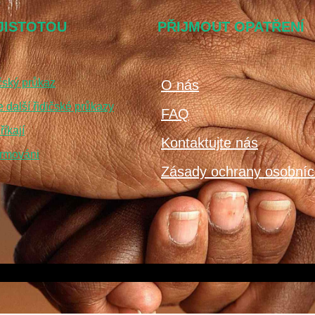
 JISTOTOU
PŘIJMOUT OPATŘENÍ
ičský průkaz
O nás
 další řidičské průkazy
FAQ
říkají
Kontaktujte nás
ormováni
Zásady ochrany osobníc