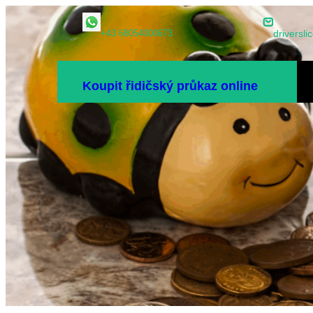
Přeskočit
+43 68054000673
drivers
na
obsah
D
Koupit řidičský průkaz online
ZÁ