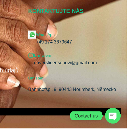
KONTAKTUJTE NÁS
WhatsApp
+49 174 3679647
E-mailem
driverslicensenow@gmail.com
h údajů
Umístění
Bahnhofspl. 9, 90443 Norimberk, Německo
Contact us
Open cha