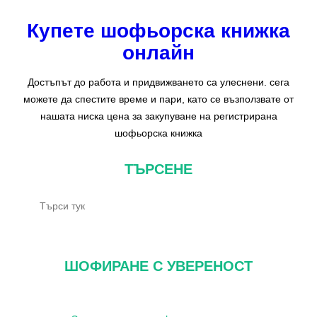
Купете шофьорска книжка
онлайн
Достъпът до работа и придвижването са улеснени. сега
можете да спестите време и пари, като се възползвате от
нашата ниска цена за закупуване на регистрирана
шофьорска книжка
ТЪРСЕНЕ
Т
ъ
р
с
ШОФИРАНЕ С УВЕРЕНОСТ
е
н