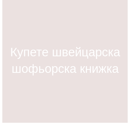
р
с
е
н
е
Купете швейцарска
шофьорска книжка