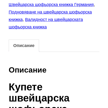
Швейцарска шофьорска книжка Германия
,
Подновяване на швейцарска шофьорска
книжка
,
Валидност на швейцарската
шофьорска книжка
Описание
Описание
Купете
швейцарска