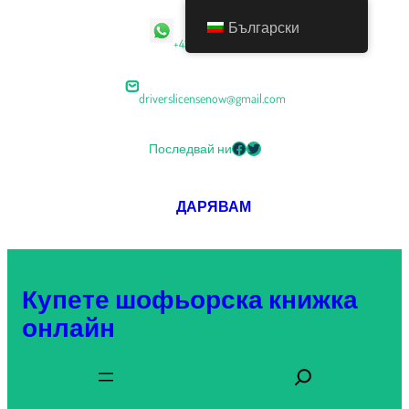
Български
+43 68054000673
driverslicensenow@gmail.com
Последвай ни
ДАРЯВАМ
Купете шофьорска книжка
онлайн