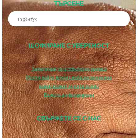
ТЪРСЕНЕ
ШОФИРАНЕ С УВЕРЕНОСТ
Заявление за шофьорска книжка
Разгледайте други шофьорски книжки
какво казват хората за нас
Бъдете информирани
СВЪРЖЕТЕ СЕ С НАС