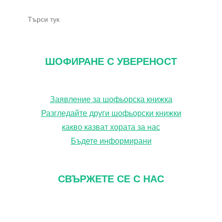
Т
ъ
р
с
ШОФИРАНЕ С УВЕРЕНОСТ
е
н
Заявление за шофьорска книжка
е
Разгледайте други шофьорски книжки
какво казват хората за нас
Бъдете информирани
СВЪРЖЕТЕ СЕ С НАС