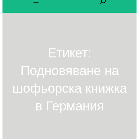
ъ
р
с
е
н
Етикет:
е
Подновяване на
шофьорска книжка
в Германия