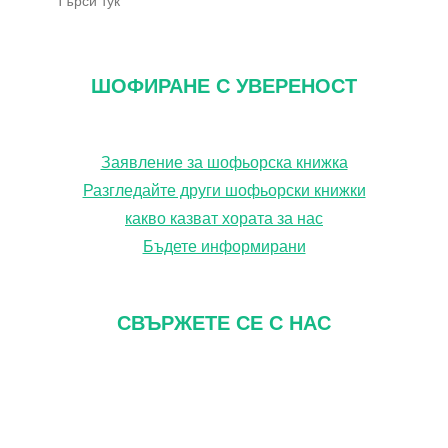
ъ
р
с
ШОФИРАНЕ С УВЕРЕНОСТ
е
н
Заявление за шофьорска книжка
е
Разгледайте други шофьорски книжки
какво казват хората за нас
Бъдете информирани
СВЪРЖЕТЕ СЕ С НАС