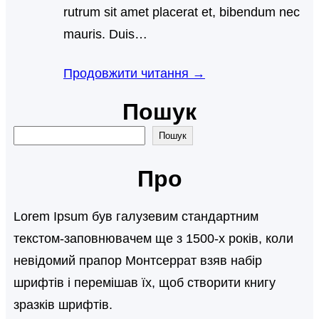
rutrum sit amet placerat et, bibendum nec
mauris. Duis…
Продовжити читання →
Пошук
П
Пошук
о
Про
ш
у
Lorem Ipsum був галузевим стандартним
к
текстом-заповнювачем ще з 1500-х років, коли
невідомий прапор Монтсеррат взяв набір
шрифтів і перемішав їх, щоб створити книгу
зразків шрифтів.