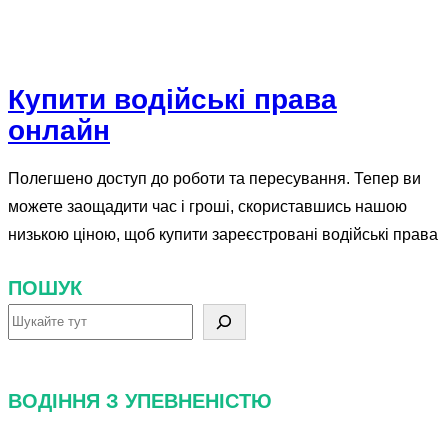
Купити водійські права
онлайн
Полегшено доступ до роботи та пересування. Тепер ви
можете заощадити час і гроші, скориставшись нашою
низькою ціною, щоб купити зареєстровані водійські права
ПОШУК
П
о
ш
ВОДІННЯ З УПЕВНЕНІСТЮ
у
к