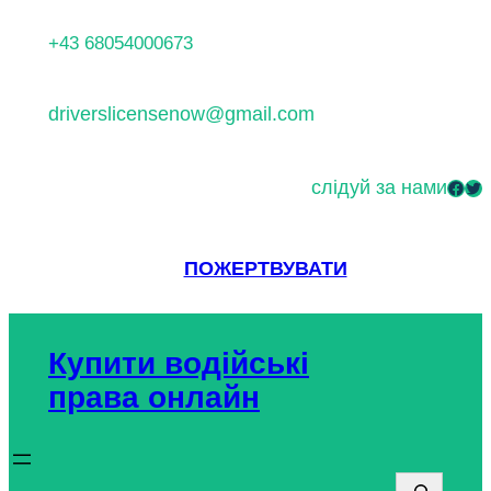
Перейти
+43 68054000673
до
вмісту
driverslicensenow@gmail.com
слідуй за нами
Facebook
Twitter
ПОЖЕРТВУВАТИ
Купити водійські
права онлайн
П