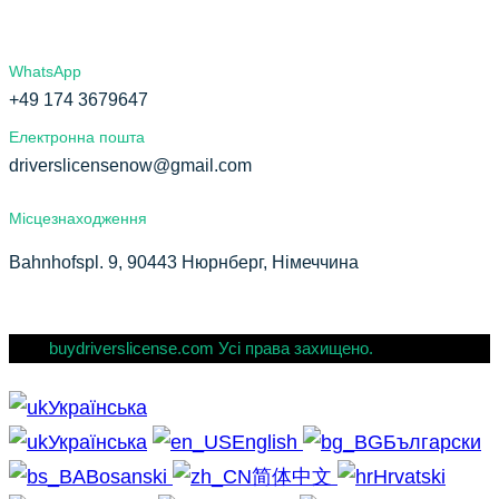
WhatsApp
+49 174 3679647
Електронна пошта
driverslicensenow@gmail.com
Місцезнаходження
Bahnhofspl. 9, 90443 Нюрнберг, Німеччина
buydriverslicense.com Усі права захищено.
Українська
Українська
English
Български
Bosanski
简体中文
Hrvatski