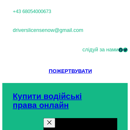
Перейти
+43 68054000673
до
вмісту
driverslicensenow@gmail.com
слідуй за нами
Facebook
Twitter
ПОЖЕРТВУВАТИ
Купити водійські
права онлайн