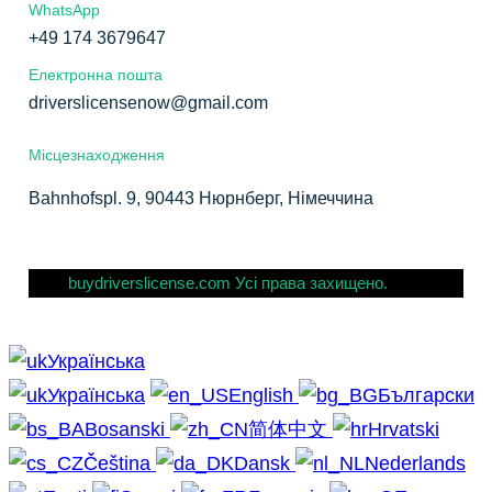
WhatsApp
+49 174 3679647
Електронна пошта
driverslicensenow@gmail.com
Місцезнаходження
Bahnhofspl. 9, 90443 Нюрнберг, Німеччина
buydriverslicense.com Усі права захищено.
Українська
Українська
English
Български
Bosanski
简体中文
Hrvatski
Čeština
Dansk
Nederlands