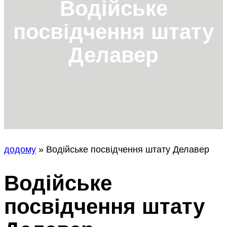
Водійське
посвідчення штату
Делавер
додому
»
Водійське посвідчення штату Делавер
Водійське
посвідчення штату