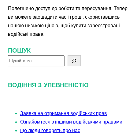
Полегшено доступ до роботи та пересування. Тепер
ви можете заощадити час і гроші, скориставшись
нашою низькою ціною, щоб купити зареєстровані
водійські права
ПОШУК
П
о
ш
ВОДІННЯ З УПЕВНЕНІСТЮ
у
к
Заявка на отримання водійських прав
Ознайомтеся з іншими водійськими правами
що люди говорять про нас