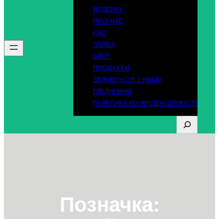
ДОДОМУ
ПРО НАС
FAQ
ЗАЯВА
БЛОГ
ПРОДУКТИ
ЗВ'ЯЖІТЬСЯ З НАМИ
СВІДЧЕННЯ
ПОЛІТИКА КОНФІДЕНЦІЙНОСТІ
П
о
ш
у
к
Позначка: