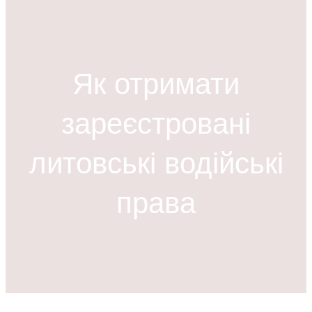
ш
у
к
Як отримати
зареєстровані
литовські водійські
права