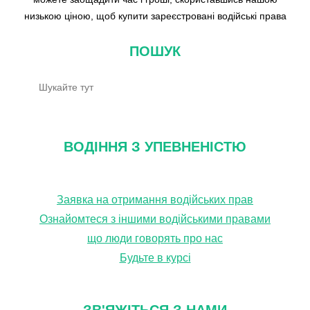
низькою ціною, щоб купити зареєстровані водійські права
ПОШУК
П
о
ш
у
ВОДІННЯ З УПЕВНЕНІСТЮ
к
Заявка на отримання водійських прав
Ознайомтеся з іншими водійськими правами
що люди говорять про нас
Будьте в курсі