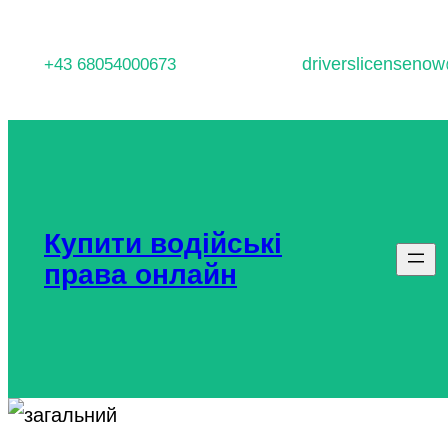
Перейти
до
driverslicenseno
+43 68054000673
вмісту
Купити водійські
права онлайн