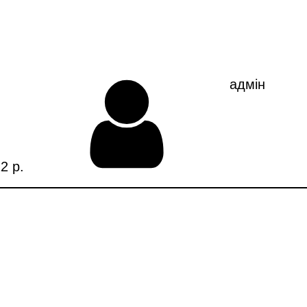
FAQ
адмін
2 р.