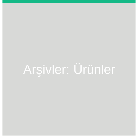
a
m
a
k
Arşivler:
Ürünler