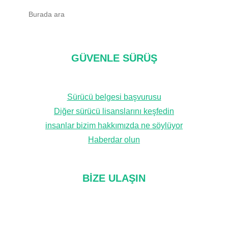
A
r
a
m
GÜVENLE SÜRÜŞ
a
k
Sürücü belgesi başvurusu
Diğer sürücü lisanslarını keşfedin
insanlar bizim hakkımızda ne söylüyor
Haberdar olun
BIZE ULAŞIN