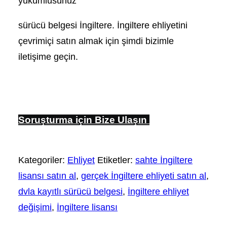
yükümlüsünüz
sürücü belgesi İngiltere. İngiltere ehliyetini
çevrimiçi satın almak için şimdi bizimle
iletişime geçin.
Soruşturma için Bize Ulaşın
Kategoriler:
Ehliyet
Etiketler:
sahte İngiltere
lisansı satın al
,
gerçek İngiltere ehliyeti satın al
,
dvla kayıtlı sürücü belgesi
,
İngiltere ehliyet
değişimi
,
İngiltere lisansı