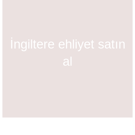
m
a
k
İngiltere ehliyet satın
al