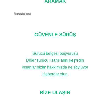
ARAMAK
A
r
a
m
GÜVENLE SÜRÜŞ
a
k
Sürücü belgesi başvurusu
Diğer sürücü lisanslarını keşfedin
insanlar bizim hakkımızda ne söylüyor
Haberdar olun
BIZE ULAŞIN