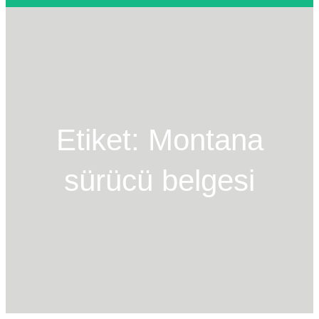
a
m
a
k
Etiket:
Montana
sürücü belgesi