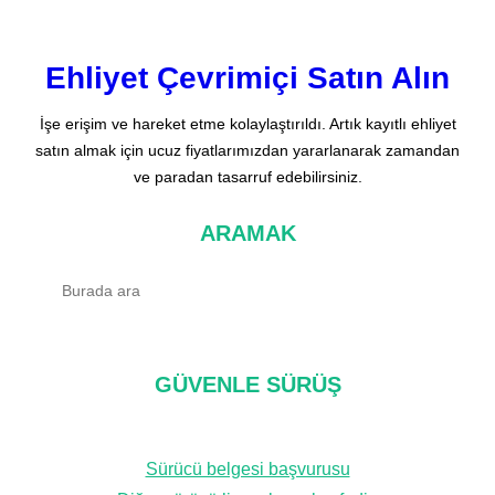
Ehliyet Çevrimiçi Satın Alın
İşe erişim ve hareket etme kolaylaştırıldı. Artık kayıtlı ehliyet
satın almak için ucuz fiyatlarımızdan yararlanarak zamandan
ve paradan tasarruf edebilirsiniz.
ARAMAK
A
r
a
m
GÜVENLE SÜRÜŞ
a
k
Sürücü belgesi başvurusu