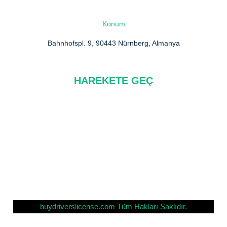
Konum
Bahnhofspl. 9, 90443 Nürnberg, Almanya
HAREKETE GEÇ
Hakkımızda
SSS
Bize Ulaşın
Gizlilik Politikası
buydriverslicense.com Tüm Hakları Saklıdır.