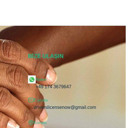
BIZE ULAŞIN
Naber
+49 174 3679647
E-posta
driverslicensenow@gmail.com
Konum