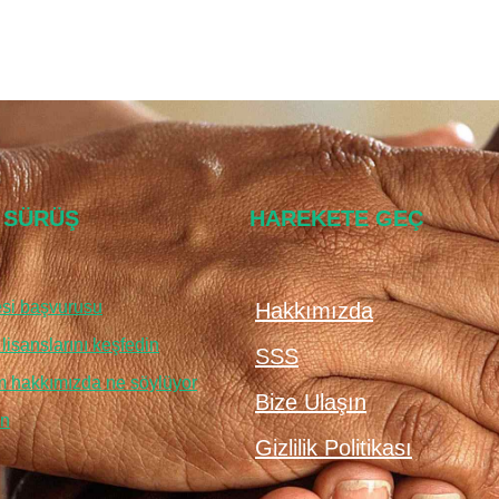
 SÜRÜŞ
HAREKETE GEÇ
si başvurusu
Hakkımızda
lisanslarını keşfedin
SSS
im hakkımızda ne söylüyor
Bize Ulaşın
un
Gizlilik Politikası