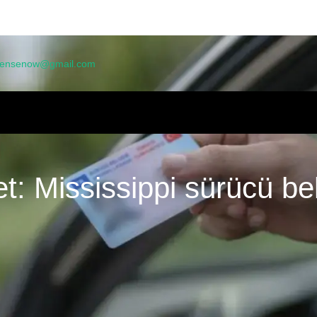
licensenow@gmail.com
V
HAKKIMIZDA
SSS
BAŞVURU FORMU
BLOG
ÜRÜNLER
ZLILIK POLITIKASI
et:
Mississippi sürücü be