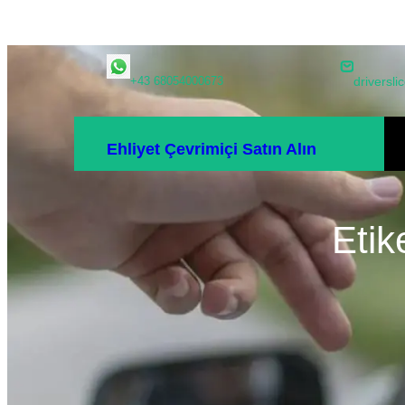
İçeriğe
+43 68054000673
drivers
geç
E
Ehliyet Çevrimiçi Satın Alın
GI
Etik