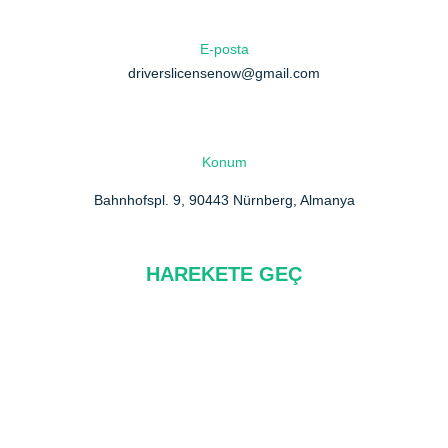
E-posta
driverslicensenow@gmail.com
Konum
Bahnhofspl. 9, 90443 Nürnberg, Almanya
HAREKETE GEÇ
Hakkımızda
SSS
Bize Ulaşın
Gizlilik Politikası