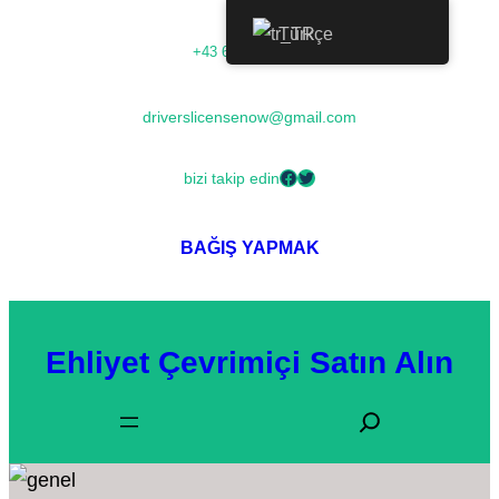
Türkçe
+43 68054000673
driverslicensenow@gmail.com
bizi takip edin
BAĞIŞ YAPMAK
Ehliyet Çevrimiçi Satın Alın