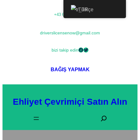
İçeriğe
Türkçe
+43 68054000673
geç
driverslicensenow@gmail.com
Facebook
Twitter
bizi takip edin
BAĞIŞ YAPMAK
Ehliyet Çevrimiçi Satın Alın
A
r
a