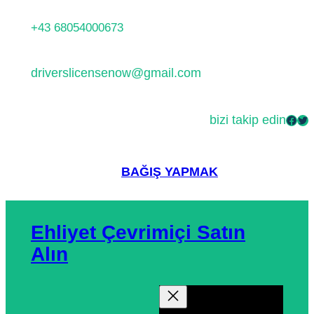
İçeriğe
+43 68054000673
geç
driverslicensenow@gmail.com
bizi takip edin
Facebook
Twitter
BAĞIŞ YAPMAK
Ehliyet Çevrimiçi Satın
Alın