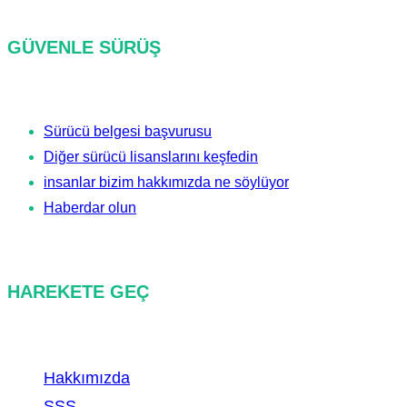
a
GÜVENLE SÜRÜŞ
m
a
k
Sürücü belgesi başvurusu
Diğer sürücü lisanslarını keşfedin
insanlar bizim hakkımızda ne söylüyor
Haberdar olun
HAREKETE GEÇ
Hakkımızda
SSS