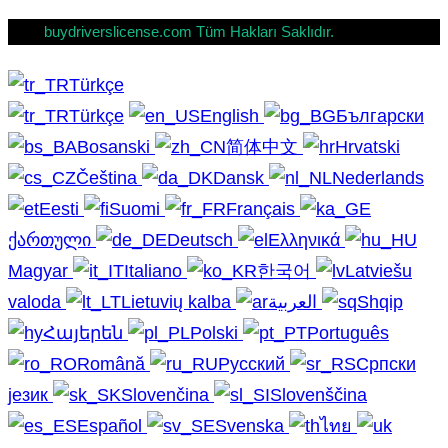
buydriverslicense.com Tüm Hakları Saklıdır.
Türkçe
Türkçe
English
Български
Bosanski
简体中文
Hrvatski
Čeština
Dansk
Nederlands
Eesti
Suomi
Français
ქართული
Deutsch
Ελληνικά
Magyar
Italiano
한국어
Latviešu
valoda
Lietuvių kalba
العربية
Shqip
Հայերեն
Polski
Português
Română
Русский
Српски
језик
Slovenčina
Slovenščina
Español
Svenska
ไทย