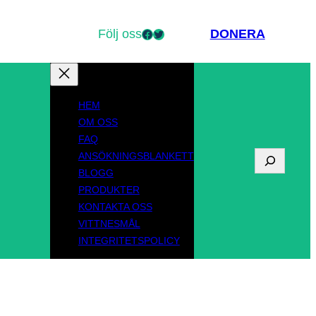
Följ oss
Facebook
Twitter
DONERA
HEM
OM OSS
FAQ
ANSÖKNINGSBLANKETT
S
BLOGG
ö
PRODUKTER
KONTAKTA OSS
k
VITTNESMÅL
INTEGRITETSPOLICY