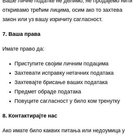
Ваше личне податке не делимо, не продајемо нити
откривамо трећим лицима, осим ако то захтева
закон или уз вашу изричиту сагласност.
7. Ваша права
Имате право да:
Приступите својим личним подацима
Захтевати исправку нетачних података
Захтевајте брисање ваших података
Предмет обраде података
Повуците сагласност у било ком тренутку
8. Контактирајте нас
Ако имате било каквих питања или недоумица у