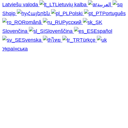
Latviešu valoda
Lietuvių kalba
العربية
Shqip
Հայերեն
Polski
Português
Română
Русский
Slovenčina
Slovenščina
Español
Svenska
ไทย
Türkçe
Українська