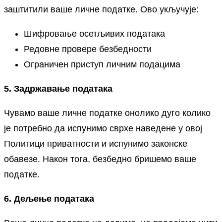
заштитили ваше личне податке. Ово укључује:
Шифровање осетљивих података
Редовне провере безбедности
Ограничен приступ личним подацима
5. Задржавање података
Чувамо ваше личне податке онолико дуго колико
је потребно да испунимо сврхе наведене у овој
Политици приватности и испунимо законске
обавезе. Након тога, безбедно бришемо ваше
податке.
6. Дељење података