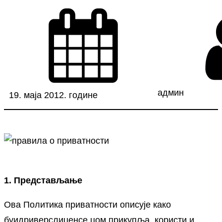
админ
19. маја 2012. године
1. Представљање
Ова Политика приватности описује како
буидриверслиценсе.цом прикупља, користи и