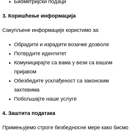
Биометријски подаци
3. Коришћење информација
Сакупљене информације користимо за:
Обрадити и израдити возачке дозволе
Потврдите идентитет
Комуницирајте са вама у вези са вашом
пријавом
Обезбедите усклађеност са законским
захтевима
Побољшајте наше услуге
4. Заштита података
Примењујемо строге безбедносне мере како бисмо