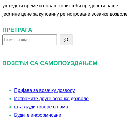
уштедети време и новац, користећи предности наше
јефтине цене за куповину регистроване возачке дозволе
ПРЕТРАГА
ВОЗЕЋИ СА САМОПОУЗДАЊЕМ
Пријава за возачку дозволу
Истражите друге возачке дозволе
шта људи говоре о нама
Будите информисани