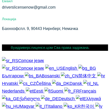
Емаил
driverslicensenow@gmail.com
Локација
Бахнхофспл. 9, 90443 Нирнберг, Немачка
буидриверслиценсе.цом Сва права задржана.
Српски језик
Српски језик
English
Български
Bosanski
简体中文
Hrvatski
Čeština
Dansk
Nederlands
Eesti
Suomi
Français
ქართული
Deutsch
Ελληνικά
Magyar
Italiano
한국어