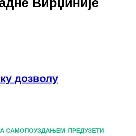
падне Вирџиније
чку дозволу
СА САМОПОУЗДАЊЕМ
ПРЕДУЗЕТИ