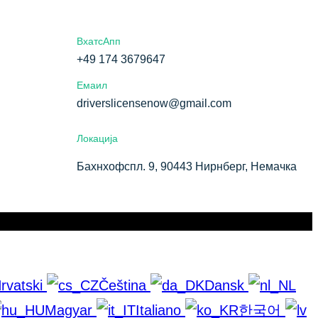
ВхатсАпп
+49 174 3679647
Емаил
driverslicensenow@gmail.com
Локација
Бахнхофспл. 9, 90443 Нирнберг, Немачка
rvatski
Čeština
Dansk
Magyar
Italiano
한국어