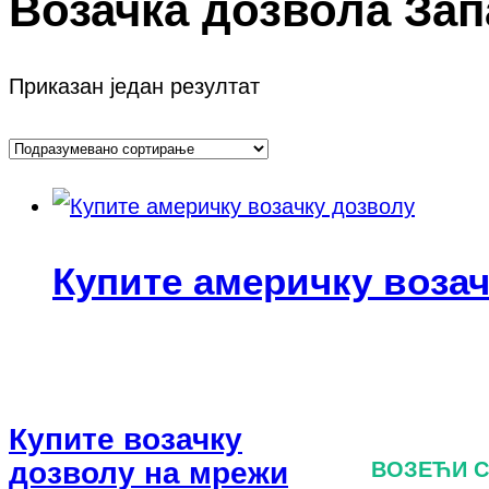
Возачка дозвола За
Приказан један резултат
Купите америчку воза
Купите возачку
дозволу на мрежи
ВОЗЕЋИ 