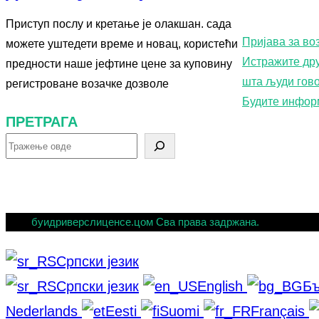
Приступ послу и кретање је олакшан. сада
Пријава за во
можете уштедети време и новац, користећи
Истражите дру
предности наше јефтине цене за куповину
шта људи гов
регистроване возачке дозволе
Будите инфор
ПРЕТРАГА
П
р
е
т
буидриверслиценсе.цом Сва права задржана.
р
Српски језик
а
Српски језик
English
Бъ
г
Nederlands
Eesti
Suomi
Français