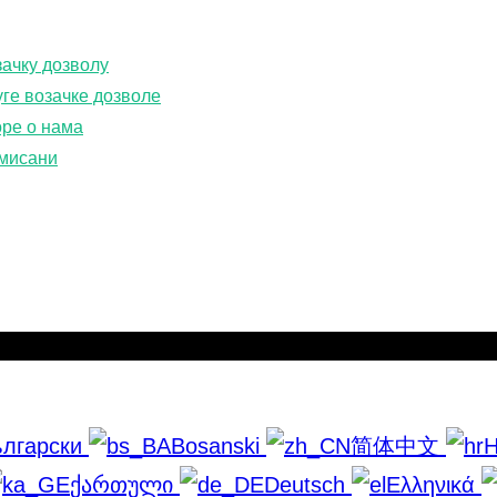
зачку дозволу
О нама
ге возачке дозволе
ФАК
оре о нама
Контактирајте нас
мисани
Правила о приватности
лгарски
Bosanski
简体中文
H
ქართული
Deutsch
Ελληνικά