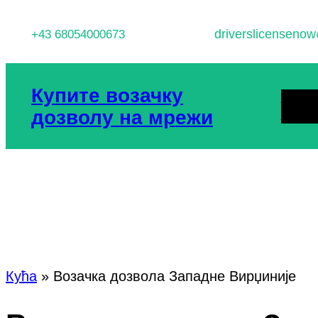
Скочи
driverslicenseno
+43 68054000673
на
садржај
Купите возачку
КУЋА
дозволу на мрежи
ПРАВИ
Ознака:
Воз
Кућа
»
Возачка дозвола Западне Вирџиније