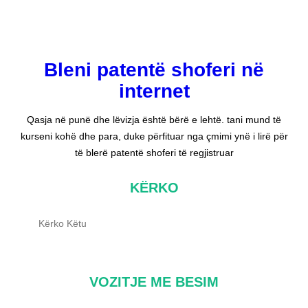
Bleni patentë shoferi në
internet
Qasja në punë dhe lëvizja është bërë e lehtë. tani mund të
kurseni kohë dhe para, duke përfituar nga çmimi ynë i lirë për
të blerë patentë shoferi të regjistruar
KËRKO
K
ë
r
k
VOZITJE ME BESIM
o