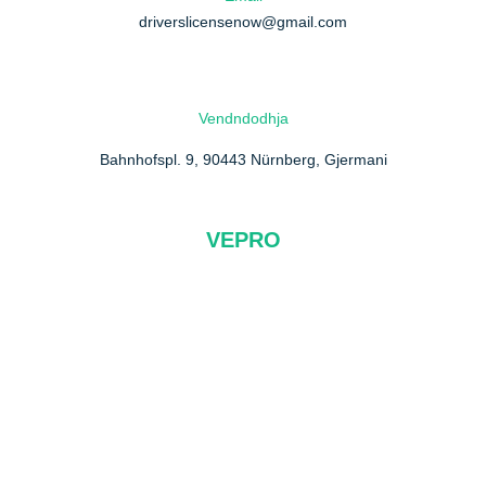
driverslicensenow@gmail.com
Vendndodhja
Bahnhofspl. 9, 90443 Nürnberg, Gjermani
VEPRO
Rreth Nesh
FAQ
Na kontaktoni
Politika e privatësisë